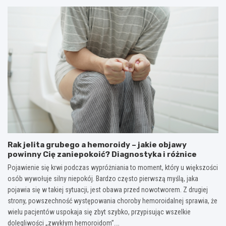
Rak jelita grubego a hemoroidy – jakie objawy
powinny Cię zaniepokoić? Diagnostyka i różnice
Pojawienie się krwi podczas wypróżniania to moment, który u większości
osób wywołuje silny niepokój. Bardzo często pierwszą myślą, jaka
pojawia się w takiej sytuacji, jest obawa przed nowotworem. Z drugiej
strony, powszechność występowania choroby hemoroidalnej sprawia, że
wielu pacjentów uspokaja się zbyt szybko, przypisując wszelkie
dolegliwości „zwykłym hemoroidom”.…