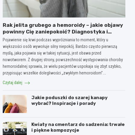
Rak jelita grubego a hemoroidy – jakie objawy
powinny Cię zaniepokoić? Diagnostyka i
różnice
Pojawienie się krwi podczas wypróżniania to moment, który u
większości osób wywołuje silny niepokój. Bardzo często pierwszą
myślą, jaka pojawia się w takiej sytuacji, jest obawa przed
nowotworem. Z drugiej strony, powszechność występowania choroby
hemoroidalnej sprawia, że wielu pacjentów uspokaja się zbyt szybko,
przypisując wszelkie dolegliwości „zwykłym hemoroidom”.…
Czytaj dalej
Jakie poduszki do szarej kanapy
wybrać? Inspiracje i porady
Kwiaty na cmentarz do sadzenia: trwałe
i piękne kompozycje