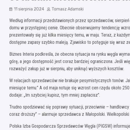
11 sierpnia 2024
Tomasz Adamski
Według informacji przedstawionych przez sprzedawców, sierpień 
domu w przystępnej cenie. Obecnie obserwujemy tendencję wzrost
prezentowały się już kilka miesięcy temu, w maju. Teraz, z każ
dostępne zapasy szybko maleją. Zjawisko to potęguje się wraz ze
Biznes Interia podkreśla, że obecna sytuacja na rynku węgla wym
górę, a jego dostępność jest coraz bardziej ograniczona. Jeśli 
rozważyć zakup już w sierpniu, aby uniknąć wyższych kosztów.
W relacjach sprzedawców nie brakuje pesymistycznych tonów. Jak
miesiące temu.” A od maja notuje się wzrost cen rzędu około 250 
dodaje: „Im szybciej kupisz, tym mniej zapłacisz”.
Trudno spodziewać się poprawy sytuacji, przeciwnie – handlowcy p
coraz droższy” – alarmuje sprzedawca z Małopolski. Wielkopolski 
Polska Izba Gospodarcza Sprzedawców Węgla (PIGSW) informuje, 