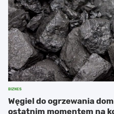
BIZNES
Węgiel do ogrzewania domu
ostatnim momentem na ko