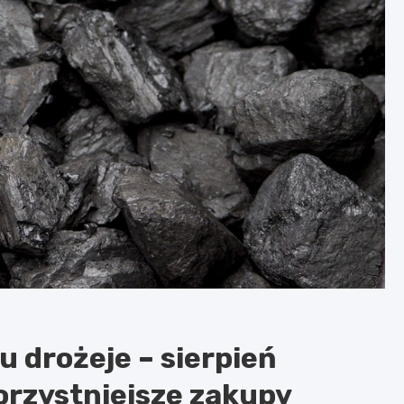
 drożeje – sierpień
rzystniejsze zakupy