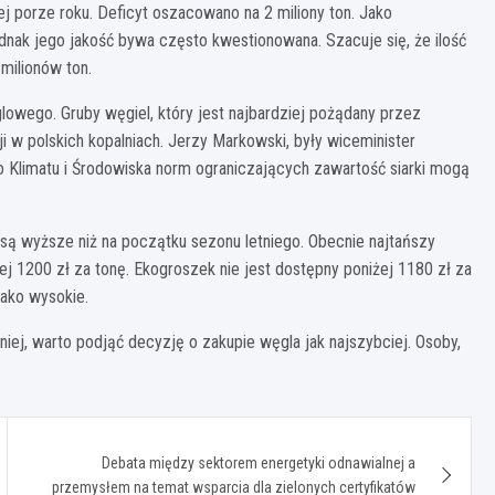
j porze roku. Deficyt oszacowano na 2 miliony ton. Jako
nak jego jakość bywa często kwestionowana. Szacuje się, że ilość
milionów ton.
owego. Gruby węgiel, który jest najbardziej pożądany przez
 w polskich kopalniach. Jerzy Markowski, były wiceminister
o Klimatu i Środowiska norm ograniczających zawartość siarki mogą
a są wyższe niż na początku sezonu letniego. Obecnie najtańszy
ej 1200 zł za tonę. Ekogroszek nie jest dostępny poniżej 1180 zł za
ako wysokie.
j, warto podjąć decyzję o zakupie węgla jak najszybciej. Osoby,
Debata między sektorem energetyki odnawialnej a
przemysłem na temat wsparcia dla zielonych certyfikatów