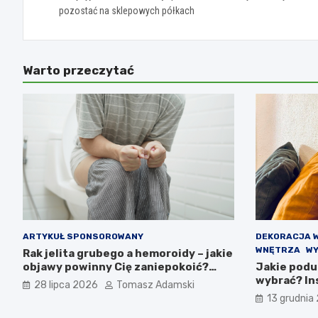
pozostać na sklepowych półkach
Warto przeczytać
ARTYKUŁ SPONSOROWANY
DEKORACJA 
WNĘTRZA
WY
Rak jelita grubego a hemoroidy – jakie
objawy powinny Cię zaniepokoić?
Jakie podu
Diagnostyka i różnice
wybrać? Ins
28 lipca 2026
Tomasz Adamski
13 grudnia