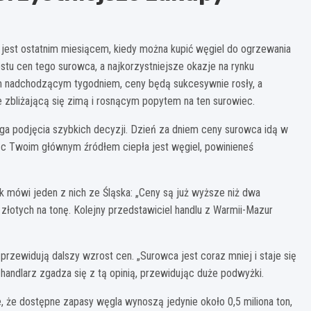
jest ostatnim miesiącem, kiedy można kupić węgiel do ogrzewania
u cen tego surowca, a najkorzystniejsze okazje na rynku
dym nadchodzącym tygodniem, ceny będą sukcesywnie rosły, a
 zbliżającą się zimą i rosnącym popytem na ten surowiec.
aga podjęcia szybkich decyzji. Dzień za dniem ceny surowca idą w
więc Twoim głównym źródłem ciepła jest węgiel, powinieneś
 mówi jeden z nich ze Śląska: „Ceny są już wyższe niż dwa
złotych na tonę. Kolejny przedstawiciel handlu z Warmii-Mazur
rzewidują dalszy wzrost cen. „Surowca jest coraz mniej i staje się
handlarz zgadza się z tą opinią, przewidując duże podwyżki.
że dostępne zapasy węgla wynoszą jedynie około 0,5 miliona ton,