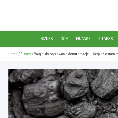
Skip
to
content
BIZNES
DOM
FINANSE
FITNESS
Home
Biznes
Węgiel do ogrzewania domu drożeje – sierpień ostatn