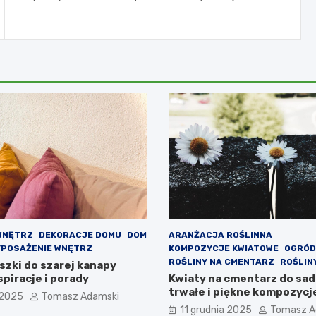
WNĘTRZ
DEKORACJE DOMU
DOM
ARANŻACJA ROŚLINNA
POSAŻENIE WNĘTRZ
KOMPOZYCJE KWIATOWE
OGRÓD
ROŚLINY NA CMENTARZ
ROŚLIN
szki do szarej kanapy
piracje i porady
Kwiaty na cmentarz do sad
trwałe i piękne kompozycj
 2025
Tomasz Adamski
11 grudnia 2025
Tomasz A