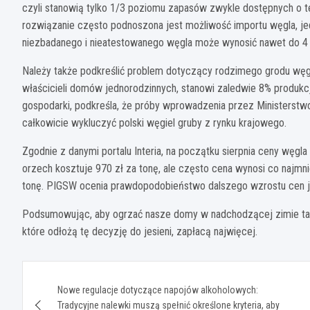
czyli stanowią tylko 1/3 poziomu zapasów zwykle dostępnych o te
rozwiązanie często podnoszona jest możliwość importu węgla, jed
niezbadanego i nieatestowanego węgla może wynosić nawet do 4 
Należy także podkreślić problem dotyczący rodzimego grodu węgl
właścicieli domów jednorodzinnych, stanowi zaledwie 8% produkcji
gospodarki, podkreśla, że próby wprowadzenia przez Ministerstw
całkowicie wykluczyć polski węgiel gruby z rynku krajowego.
Zgodnie z danymi portalu Interia, na początku sierpnia ceny węgl
orzech kosztuje 970 zł za tonę, ale często cena wynosi co najmni
tonę. PIGSW ocenia prawdopodobieństwo dalszego wzrostu cen j
Podsumowując, aby ogrzać nasze domy w nadchodzącej zimie tanie
które odłożą tę decyzję do jesieni, zapłacą najwięcej.
Nawigacja
Nowe regulacje dotyczące napojów alkoholowych:
wpisu
Tradycyjne nalewki muszą spełnić określone kryteria, aby