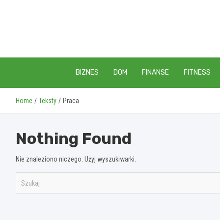
Skip
to
content
BIZNES
DOM
FINANSE
FITNESS
Home
Teksty
Praca
Nothing Found
Nie znaleziono niczego. Użyj wyszukiwarki.
S
z
u
k