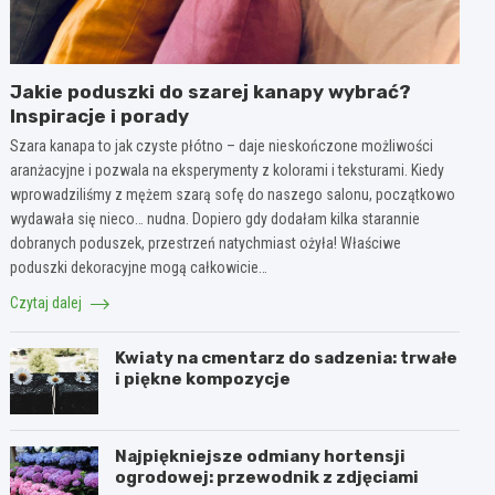
Jakie poduszki do szarej kanapy wybrać?
Inspiracje i porady
Szara kanapa to jak czyste płótno – daje nieskończone możliwości
aranżacyjne i pozwala na eksperymenty z kolorami i teksturami. Kiedy
wprowadziliśmy z mężem szarą sofę do naszego salonu, początkowo
wydawała się nieco… nudna. Dopiero gdy dodałam kilka starannie
dobranych poduszek, przestrzeń natychmiast ożyła! Właściwe
poduszki dekoracyjne mogą całkowicie…
Czytaj dalej
Kwiaty na cmentarz do sadzenia: trwałe
i piękne kompozycje
Najpiękniejsze odmiany hortensji
ogrodowej: przewodnik z zdjęciami