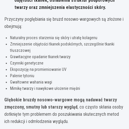
objętości tkanek, osłabienia struktur podporowych
twarzy oraz zmniejszenia elastyczności skóry.
Przyczyny pogłębiania się bruzd nosowo-wargowych są złożone i
obejmują:
Naturalny proces starzenia się skóry i utratę kolagenu
Zmniejszenie objętości tkanek podskórnych, szczególnie tkanki
tłuszczowej
Grawitacyjne opadanie tkanek twarzy
Czynniki genetyczne
Ekspozycję na promieniowanie UV
Palenie tytoniu
Gwałtowne wahania wagi
Mimikę twarzy i nawykowe ułożenie mięśni
Głębokie bruzdy nosowo-wargowe mogą nadawać twarzy
zmęczony, smutny lub starszy wygląd
, co często skłania osoby
dotknięte tym problemem do poszukiwania skutecznych metod
ich redukcji i odmłodzenia wyglądu.