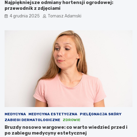
Najpiękniejsze odmiany hortensji ogrodowej:
przewodnik z zdjęciami
4 grudnia 2025
Tomasz Adamski
MEDYCYNA
MEDYCYNA ESTETYCZNA
PIELĘGNACJA SKÓRY
ZABIEGI DERMATOLOGICZNE
ZDROWIE
Bruzdy nosowo wargowe: co warto wiedzieć przed i
po zabiegu medycyny estetycznej