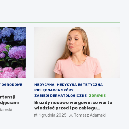
Y OGRODOWE
MEDYCYNA
MEDYCYNA ESTETYCZNA
PIELĘGNACJA SKÓRY
ZABIEGI DERMATOLOGICZNE
ZDROWIE
rtensji
djęciami
Bruzdy nosowo wargowe: co warto
wiedzieć przed i po zabiegu
damski
medycyny estetycznej
1 grudnia 2025
Tomasz Adamski