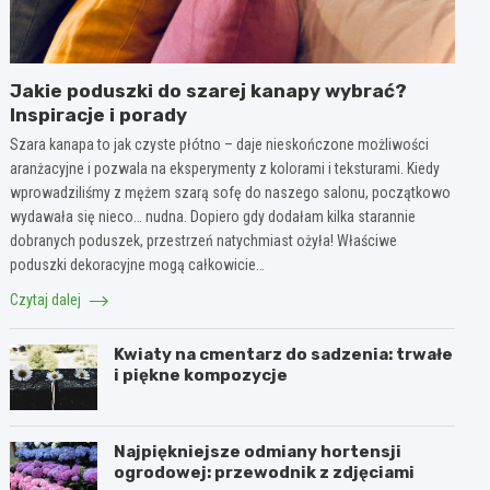
Jakie poduszki do szarej kanapy wybrać?
Inspiracje i porady
Szara kanapa to jak czyste płótno – daje nieskończone możliwości
aranżacyjne i pozwala na eksperymenty z kolorami i teksturami. Kiedy
wprowadziliśmy z mężem szarą sofę do naszego salonu, początkowo
wydawała się nieco… nudna. Dopiero gdy dodałam kilka starannie
dobranych poduszek, przestrzeń natychmiast ożyła! Właściwe
poduszki dekoracyjne mogą całkowicie…
Czytaj dalej
Kwiaty na cmentarz do sadzenia: trwałe
i piękne kompozycje
Najpiękniejsze odmiany hortensji
ogrodowej: przewodnik z zdjęciami