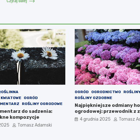
Czytaj dalej
ROŚLINNA
OGRÓD
OGRODNICTWO
ROŚLIN
 KWIATOWE
OGRÓD
ROŚLINY OZDOBNE
CMENTARZ
ROŚLINY OGRODOWE
Najpiękniejsze odmiany ho
cmentarz do sadzenia:
ogrodowej: przewodnik z z
iękne kompozycje
4 grudnia 2025
Tomasz A
 2025
Tomasz Adamski