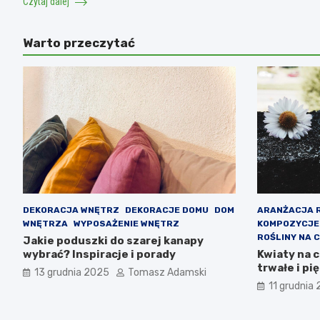
Czytaj dalej
Warto przeczytać
DEKORACJA WNĘTRZ
DEKORACJE DOMU
DOM
ARANŻACJA 
WNĘTRZA
WYPOSAŻENIE WNĘTRZ
KOMPOZYCJE
ROŚLINY NA 
Jakie poduszki do szarej kanapy
wybrać? Inspiracje i porady
Kwiaty na 
trwałe i p
13 grudnia 2025
Tomasz Adamski
11 grudnia