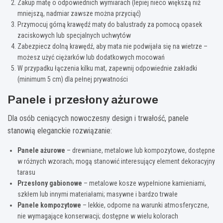
Zakup matę o odpowiednich wymiarach (lepiej nieco większą niż
mniejszą, nadmiar zawsze można przyciąć)
Przymocuj górną krawędź maty do balustrady za pomocą opasek
zaciskowych lub specjalnych uchwytów
Zabezpiecz dolną krawędź, aby mata nie podwijała się na wietrze –
możesz użyć ciężarków lub dodatkowych mocowań
W przypadku łączenia kilku mat, zapewnij odpowiednie zakładki
(minimum 5 cm) dla pełnej prywatności
Panele i przesłony ażurowe
Dla osób ceniących nowoczesny design i trwałość, panele
stanowią eleganckie rozwiązanie:
Panele ażurowe
– drewniane, metalowe lub kompozytowe, dostępne
w różnych wzorach; mogą stanowić interesujący element dekoracyjny
tarasu
Przesłony gabionowe
– metalowe kosze wypełnione kamieniami,
szkłem lub innymi materiałami; masywne i bardzo trwałe
Panele kompozytowe
– lekkie, odporne na warunki atmosferyczne,
nie wymagające konserwacji; dostępne w wielu kolorach