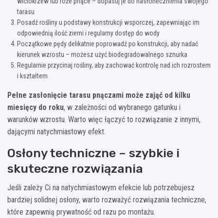
wiciokrzew lub róże pnące – dopasuj je do nasłonecznienia swojego
tarasu
Posadź rośliny u podstawy konstrukcji wsporczej, zapewniając im
odpowiednią ilość ziemi i regularny dostęp do wody
Początkowe pędy delikatnie poprowadź po konstrukcji, aby nadać
kierunek wzrostu – możesz użyć biodegradowalnego sznurka
Regularnie przycinaj rośliny, aby zachować kontrolę nad ich rozrostem
i kształtem
Pełne zasłonięcie tarasu pnączami może zająć od kilku
miesięcy do roku
, w zależności od wybranego gatunku i
warunków wzrostu. Warto więc łączyć to rozwiązanie z innymi,
dającymi natychmiastowy efekt.
Osłony techniczne – szybkie i
skuteczne rozwiązania
Jeśli zależy Ci na natychmiastowym efekcie lub potrzebujesz
bardziej solidnej osłony, warto rozważyć rozwiązania techniczne,
które zapewnią prywatność od razu po montażu.