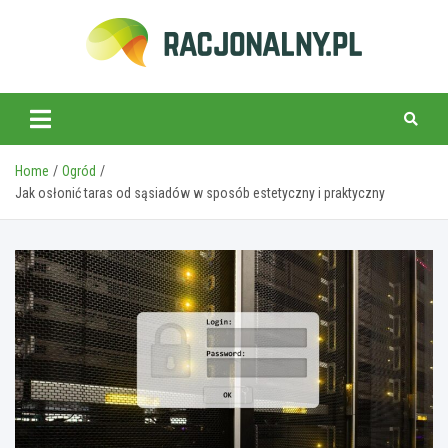
Skip
to
content
racjonalny.pl
Home
Ogród
Jak osłonić taras od sąsiadów w sposób estetyczny i praktyczny