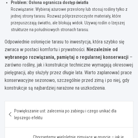
Problem: Osłona ogranicza dostęp światła
Rozwiązanie: Wybieraj ażurowe przesłony lub stosuj rośliny tylko z
jednej strony tarasu. Rozważ półprzezroczyste materiały, które
przepuszczają światło, ale blokują widok. Używaj roślin o lżejszej
strukturze na południowych stronach tarasu.
Odpowiednie osłonięcie tarasu to inwestycja, która szybko się
zwraca w postaci komfortu i prywatności.
Niezależnie od
wybranego rozwiązania, pamiętaj o regularnej konserwacji
–
zarówno rośliny, jak i konstrukcje techniczne wymagają okresowej
pielęgnacji, aby służyły przez długie lata. Warto zaplanować prace
konserwacyjne sezonowo, szczególnie przed zimą i po niej, gdy
konstrukcje są najbardziej narażone na uszkodzenia.
Nawigacja
Powiększanie ust: zalecenia po zabiegu i czego unikać dla
wpisu
lepszego efektu
Chryzantemy wieloletnie zimujące w gruncie – jak je