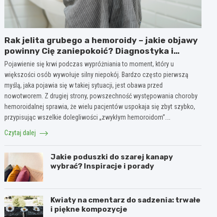
Rak jelita grubego a hemoroidy – jakie objawy
powinny Cię zaniepokoić? Diagnostyka i
różnice
Pojawienie się krwi podczas wypróżniania to moment, który u
większości osób wywołuje silny niepokój. Bardzo często pierwszą
myślą, jaka pojawia się w takiej sytuacji, jest obawa przed
nowotworem. Z drugiej strony, powszechność występowania choroby
hemoroidalnej sprawia, że wielu pacjentów uspokaja się zbyt szybko,
przypisując wszelkie dolegliwości „zwykłym hemoroidom”.…
Czytaj dalej
Jakie poduszki do szarej kanapy
wybrać? Inspiracje i porady
Kwiaty na cmentarz do sadzenia: trwałe
i piękne kompozycje