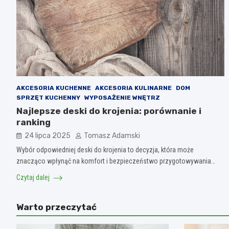
AKCESORIA KUCHENNE
AKCESORIA KULINARNE
DOM
SPRZĘT KUCHENNY
WYPOSAŻENIE WNĘTRZ
Najlepsze deski do krojenia: porównanie i
ranking
24 lipca 2025
Tomasz Adamski
Wybór odpowiedniej deski do krojenia to decyzja, która może
znacząco wpłynąć na komfort i bezpieczeństwo przygotowywania…
Czytaj dalej
Warto przeczytać