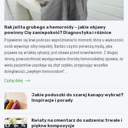
Rak jelita grubego a hemoroidy – jakie objawy
powinny Cię zaniepokoić? Diagnostyka i różnice
Pojawienie się krwi podczas wypróżniania to moment, który u większości
osób wywołuje silny niepokój. Bardzo często pierwszą myślą, jaka
pojawia się w takiej sytuacji, jest obawa przed nowotworem. Z drugiej
strony, powszechność występowania choroby hemoroidalnej sprawia, że
wielu pacjentów uspokaja się zbyt szybko, przypisując wszelkie
dolegliwości „zwykłym hemoroidom”.…
Czytaj dalej
Jakie poduszki do szarej kanapy wybrać?
Inspiracje i porady
Kwiaty na cmentarz do sadzenia: trwałe i
piękne kompozycje