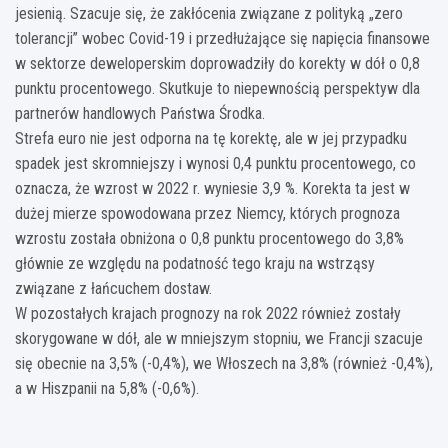
jesienią. Szacuje się, że zakłócenia związane z polityką „zero
tolerancji” wobec Covid-19 i przedłużające się napięcia finansowe
w sektorze deweloperskim doprowadziły do korekty w dół o 0,8
punktu procentowego. Skutkuje to niepewnością perspektyw dla
partnerów handlowych Państwa Środka.
Strefa euro nie jest odporna na tę korektę, ale w jej przypadku
spadek jest skromniejszy i wynosi 0,4 punktu procentowego, co
oznacza, że wzrost w 2022 r. wyniesie 3,9 %. Korekta ta jest w
dużej mierze spowodowana przez Niemcy, których prognoza
wzrostu została obniżona o 0,8 punktu procentowego do 3,8%
głównie ze względu na podatność tego kraju na wstrząsy
związane z łańcuchem dostaw.
W pozostałych krajach prognozy na rok 2022 również zostały
skorygowane w dół, ale w mniejszym stopniu, we Francji szacuje
się obecnie na 3,5% (-0,4%), we Włoszech na 3,8% (również -0,4%),
a w Hiszpanii na 5,8% (-0,6%).