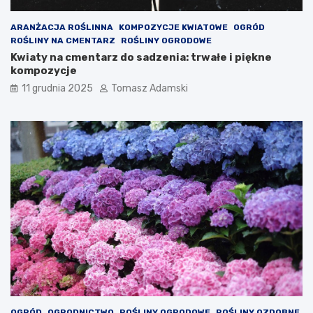
ARANŻACJA ROŚLINNA
KOMPOZYCJE KWIATOWE
OGRÓD
ROŚLINY NA CMENTARZ
ROŚLINY OGRODOWE
Kwiaty na cmentarz do sadzenia: trwałe i piękne
kompozycje
11 grudnia 2025
Tomasz Adamski
OGRÓD
OGRODNICTWO
ROŚLINY OGRODOWE
ROŚLINY OZDOBNE