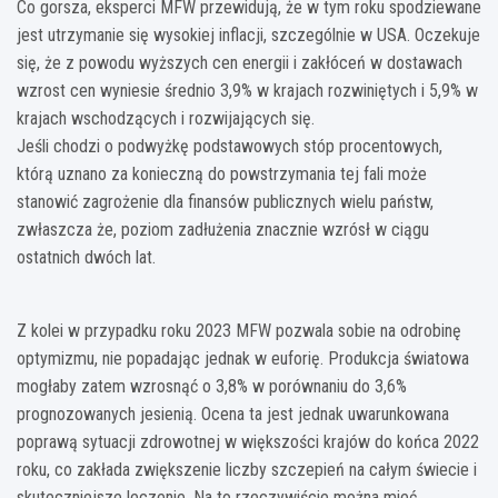
Co gorsza, eksperci MFW przewidują, że w tym roku spodziewane
jest utrzymanie się wysokiej inflacji, szczególnie w USA. Oczekuje
się, że z powodu wyższych cen energii i zakłóceń w dostawach
wzrost cen wyniesie średnio 3,9% w krajach rozwiniętych i 5,9% w
krajach wschodzących i rozwijających się.
Jeśli chodzi o podwyżkę podstawowych stóp procentowych,
którą uznano za konieczną do powstrzymania tej fali może
stanowić zagrożenie dla finansów publicznych wielu państw,
zwłaszcza że, poziom zadłużenia znacznie wzrósł w ciągu
ostatnich dwóch lat.
Z kolei w przypadku roku 2023 MFW pozwala sobie na odrobinę
optymizmu, nie popadając jednak w euforię. Produkcja światowa
mogłaby zatem wzrosnąć o 3,8% w porównaniu do 3,6%
prognozowanych jesienią. Ocena ta jest jednak uwarunkowana
poprawą sytuacji zdrowotnej w większości krajów do końca 2022
roku, co zakłada zwiększenie liczby szczepień na całym świecie i
skuteczniejsze leczenie. Na to rzeczywiście można mieć