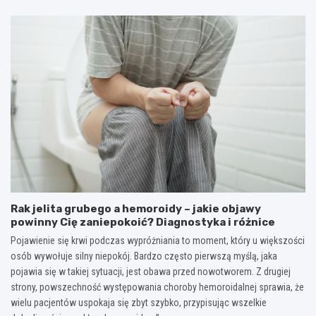
Rak jelita grubego a hemoroidy – jakie objawy
powinny Cię zaniepokoić? Diagnostyka i różnice
Pojawienie się krwi podczas wypróżniania to moment, który u większości
osób wywołuje silny niepokój. Bardzo często pierwszą myślą, jaka
pojawia się w takiej sytuacji, jest obawa przed nowotworem. Z drugiej
strony, powszechność występowania choroby hemoroidalnej sprawia, że
wielu pacjentów uspokaja się zbyt szybko, przypisując wszelkie