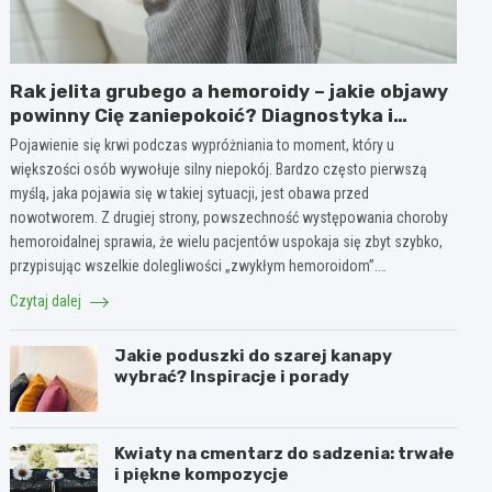
Rak jelita grubego a hemoroidy – jakie objawy
powinny Cię zaniepokoić? Diagnostyka i
różnice
Pojawienie się krwi podczas wypróżniania to moment, który u
większości osób wywołuje silny niepokój. Bardzo często pierwszą
myślą, jaka pojawia się w takiej sytuacji, jest obawa przed
nowotworem. Z drugiej strony, powszechność występowania choroby
hemoroidalnej sprawia, że wielu pacjentów uspokaja się zbyt szybko,
przypisując wszelkie dolegliwości „zwykłym hemoroidom”.…
Czytaj dalej
Jakie poduszki do szarej kanapy
wybrać? Inspiracje i porady
Kwiaty na cmentarz do sadzenia: trwałe
i piękne kompozycje