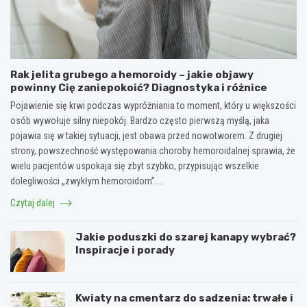
Rak jelita grubego a hemoroidy – jakie objawy
powinny Cię zaniepokoić? Diagnostyka i różnice
Pojawienie się krwi podczas wypróżniania to moment, który u większości
osób wywołuje silny niepokój. Bardzo często pierwszą myślą, jaka
pojawia się w takiej sytuacji, jest obawa przed nowotworem. Z drugiej
strony, powszechność występowania choroby hemoroidalnej sprawia, że
wielu pacjentów uspokaja się zbyt szybko, przypisując wszelkie
dolegliwości „zwykłym hemoroidom”.…
Czytaj dalej
Jakie poduszki do szarej kanapy wybrać?
Inspiracje i porady
Kwiaty na cmentarz do sadzenia: trwałe i