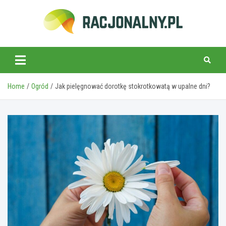
Skip
to
content
racjonalny.pl
Home
Ogród
Jak pielęgnować dorotkę stokrotkowatą w upalne dni?