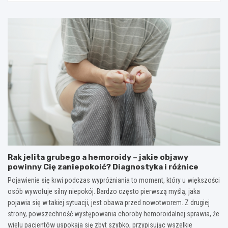
Rak jelita grubego a hemoroidy – jakie objawy
powinny Cię zaniepokoić? Diagnostyka i różnice
Pojawienie się krwi podczas wypróżniania to moment, który u większości
osób wywołuje silny niepokój. Bardzo często pierwszą myślą, jaka
pojawia się w takiej sytuacji, jest obawa przed nowotworem. Z drugiej
strony, powszechność występowania choroby hemoroidalnej sprawia, że
wielu pacjentów uspokaja się zbyt szybko, przypisując wszelkie