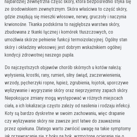
najbardziej zewnętrzna część skóry, która bezpośrednio styka się
ze środowiskiem zewnętrznym. Skóra właściwa to część skóry,
gdzie znajdują się mieszki włosowe, nerwy, gruczoły i naczynia
krwionośne. Tkanka podskórna to najgłębsza warstwa skóry,
zbudowana z tkanki łącznej i komórek tłuszczowych, co
umożliwia skórze pełnienie funkcji termoizolacyjnej. Ogólny stan
skóry i okładziny włosowej jest dobrym wskaźnikiem ogólnej
kondycji zdrowotnej naszego pupila.
Do najczęstszych objawów chorób skórnych u kotów należą:
wyłysienia, krostki, rany, rumień, silny świąd, zaczerwienienia,
wrzody, pęcherzyki ropne, łupież, zgrubienia, łojotok, uporczywe
wylizywanie i wygryzanie skóry oraz nieprzyjemny zapach skóry.
Niepokojące zmiany mogą występować w różnych miejscach
ciała, a ich lokalizacja często zależy od nasilenia i rodzaju infekcji.
Koty są bardzo dyskretne w swoim zachowaniu, więc drapanie
czy wylizywanie skóry nie zawsze jest łatwe do zauważenia
przez opiekuna. Dlatego warto zwrócić uwagę na takie symptomy
jak przewracanie się z boku na bok, wzmożone ocieranie się o