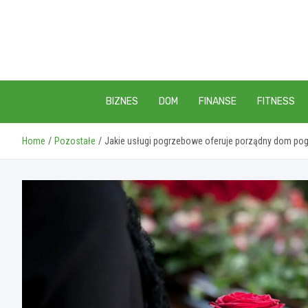
Skip
to
content
BIZNES
DOM
FINANSE
FITNESS
Home
Pozostałe
Jakie usługi pogrzebowe oferuje porządny dom po