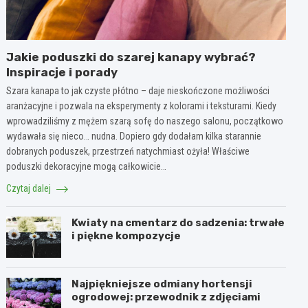
Jakie poduszki do szarej kanapy wybrać?
Inspiracje i porady
Szara kanapa to jak czyste płótno – daje nieskończone możliwości
aranżacyjne i pozwala na eksperymenty z kolorami i teksturami. Kiedy
wprowadziliśmy z mężem szarą sofę do naszego salonu, początkowo
wydawała się nieco… nudna. Dopiero gdy dodałam kilka starannie
dobranych poduszek, przestrzeń natychmiast ożyła! Właściwe
poduszki dekoracyjne mogą całkowicie…
Czytaj dalej
Kwiaty na cmentarz do sadzenia: trwałe
i piękne kompozycje
Najpiękniejsze odmiany hortensji
ogrodowej: przewodnik z zdjęciami