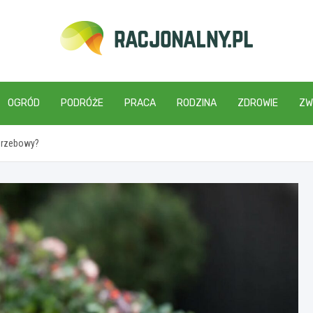
racjonalny.pl
OGRÓD
PODRÓŻE
PRACA
RODZINA
ZDROWIE
ZW
grzebowy?