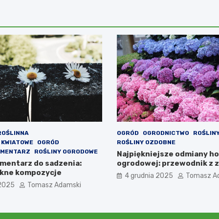
ROŚLINNA
OGRÓD
OGRODNICTWO
ROŚLIN
 KWIATOWE
OGRÓD
ROŚLINY OZDOBNE
CMENTARZ
ROŚLINY OGRODOWE
Najpiękniejsze odmiany ho
cmentarz do sadzenia:
ogrodowej: przewodnik z z
iękne kompozycje
4 grudnia 2025
Tomasz A
 2025
Tomasz Adamski