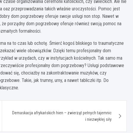
zasie organizowania ceremonii katolickich, czy świeckich. Ale nie
ia oaz przeprowadzania takich właśnie uroczystości. Pomoc jest
, dobry dom pogrzebowy oferuje swoje usługi non stop. Nawet w
ię, że porządny dom pogrzebowy oferuje również swoją pomoc na
ozmaitych formalności.
y ma na to czas lub ochotę. Śmierć kogoś bliskiego to traumatyczne
przekazać wiele obowiązków. Dzięki temu profesjonalny dom
rzykład w urzędach, czy w instytucjach kościelnych. Tak samo ma
e rzeczywiście profesjonalny dom pogrzebowy? Usługi podstawowe
cydować się, chociażby na zakontraktowanie muzyków, czy
rzebowe. Takie, jak trumny, urny, a nawet tabliczki itp. Do
klasyczne.
Demaskacja afrykańskich hien – zwierząt pełnych tajemnic
i niezwykłej siły