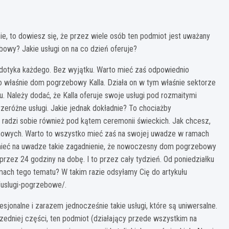
ie, to dowiesz się, że przez wiele osób ten podmiot jest uważany
owy? Jakie usługi on na co dzień oferuje?
erć dotyka każdego. Bez wyjątku. Warto mieć zaś odpowiednio
 właśnie dom pogrzebowy Kalla. Działa on w tym właśnie sektorze
. Należy dodać, że Kalla oferuje swoje usługi pod rozmaitymi
eróżne usługi. Jakie jednak dokładnie? To chociażby
ie radzi sobie również pod kątem ceremonii świeckich. Jak chcesz,
rnowych. Warto to wszystko mieć zaś na swojej uwadze w ramach
o mieć na uwadze takie zagadnienie, że nowoczesny dom pogrzebowy
 przez 24 godziny na dobę. I to przez cały tydzień. Od poniedziałku
mach tego tematu? W takim razie odsyłamy Cię do artykułu
l/uslugi-pogrzebowe/.
jonalne i zarazem jednocześnie takie usługi, które są uniwersalne.
zedniej części, ten podmiot (działający przede wszystkim na