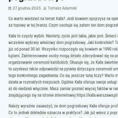
27 grudnia 2023
Tomasz Adamski
Co warto wiedzieć na temat Kalla? Jeśli bowiem spojrzysz na opin
za topowy w tej branży. Czym cechuje się zatem ten dom pogrzeb
Kalla to częsty wybór. Niestety, życie jest takie, jakie jest. Śmi
wcześnie wybrany właściwy dom pogrzebowy. Jaki konkretnie? To
już od ponad 30 lat. Wszystko rozpoczęło się bowiem w 1990 roku
kątami. Zainteresowane osoby mogą śmiało zdecydować się na prz
organizowanie ceremonii katolickich. Okazuje się, że Kalla świetn
to uzyskasz także odpowiedzi na pytania dotyczące ceremonii u
tego konkretnego zagadnienia. Co się jeszcze tutaj liczy? Wart
działa w rozmaitych miejscach. Ogólnie Kalla oferuje swoje usługi
aż do niedzieli włącznie. Masz zamiar poznać więcej faktów w ra
znajdującego się na stronie internetowej https://kalla.warszawa.p
Należy wyraźnie zauważyć, że dom pogrzebowy Kalla oferuje profes
Co to jednak dokładnie oznacza w praktyce? Jak już wiesz z popr