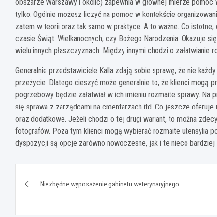
obszarze Warszawy i okolic) zapewnia w głównej mierze pomoc w c
tylko. Ogólnie możesz liczyć na pomoc w kontekście organizowan
zatem w teorii oraz tak samo w praktyce. A to ważne. Co istotne
czasie Świąt. Wielkanocnych, czy Bożego Narodzenia. Okazuje s
wielu innych płaszczyznach. Między innymi chodzi o załatwianie r
Generalnie przedstawiciele Kalla zdają sobie sprawę, że nie każd
przeżycie. Dlatego cieszyć może generalnie to, że klienci mogą 
pogrzebowy będzie załatwiał w ich imieniu rozmaite sprawy. Na p
się sprawa z zarządcami na cmentarzach itd. Co jeszcze oferuj
oraz dodatkowe. Jeżeli chodzi o tej drugi wariant, to można zde
fotografów. Poza tym klienci mogą wybierać rozmaite utensylia pog
dyspozycji są opcje zarówno nowoczesne, jak i te nieco bardziej 
Nawigacja
Niezbędne wyposażenie gabinetu weterynaryjnego
wpisu