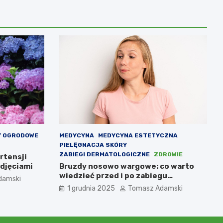
Y OGRODOWE
MEDYCYNA
MEDYCYNA ESTETYCZNA
PIELĘGNACJA SKÓRY
ZABIEGI DERMATOLOGICZNE
ZDROWIE
rtensji
djęciami
Bruzdy nosowo wargowe: co warto
wiedzieć przed i po zabiegu
damski
medycyny estetycznej
1 grudnia 2025
Tomasz Adamski