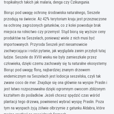
tropikalnych takich jak malaria, denga czy Czikungunia.
Biorąc pod uwagę ochronę środowiska naturalnego, Seszele
przodują na świecie. Aż 42% terytorium kraju jest przeznaczone
na ochronę zagrożonych gatunków, co z kolei powoduje brak
miejsca na rolnictwo czy przemysł. Stąd biorą się wyższe ceny
produktów na Seszelach, ponieważ wiele z nich musi być
importowanych. Przyroda Seszeli jest niesamowicie
zachwycająca i rodzi pytanie, jak wyglądała zanim przybyli tutaj
ludzie. Seszele do XVIII wieku nie były zamieszkałe przez
człowieka, dzięki czemu zachowały się tu naturalne ekosystemy.
Biorąc pod uwagę florę, najbardziej znanym drzewem
endemicznym na Seszelach jest lodoicja seszelska, czyli tak
zwane coco de mer. Znajduje się ona głównie na wyspie Praslin i
jest łatwo rozpoznawalna dzięki ogromnym owocom zbliżonym
kształtem do pośladków. Jeżeli chcesz spędzić czas wśród
plantacji tego drzewa, powinieneś wybrać wyspę Praslin. Poza
tym na wyspach żyją żółwie olbrzymie z gatunku Aldabra, które