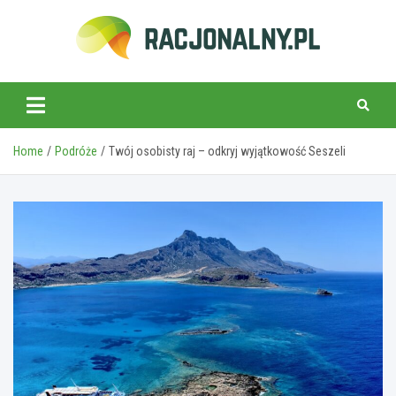
Skip
to
content
racjonalny.pl
Home
Podróże
Twój osobisty raj – odkryj wyjątkowość Seszeli