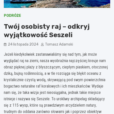
PODRÓŻE
Twój osobisty raj – odkryj
wyjątkowość Seszeli
24 listopada 2024
Tomasz Adamski
Jeżeli kiedykolwiek zastanawialiśmy się nad tym, jak może
wyglądać raj na ziemi, nasza wyobraźnia najczęściej kreuje nam
obraz pięknej plaży z błyszczącym, ciepłym piaskiem, otoczonej
dziką, bujną roślinnością, a w tle rozciąga się błękit oceanu z
krystalicznie czystą wodą, skrywającą pod swym powierzchnia
bogactwo naturalne raf koralowych i ich mieszkańców. Wydaje
nam się, że taka wizja jest nieosiągalna, jednak takie miejsce
istnieje i nazywa się Seszele. To urokliwy archipelag składający
się z 115 wysp, które są prawdziwym arcydziełem natury,
trudnym do oddania zarówno słowami jak i poprzez obiektyw