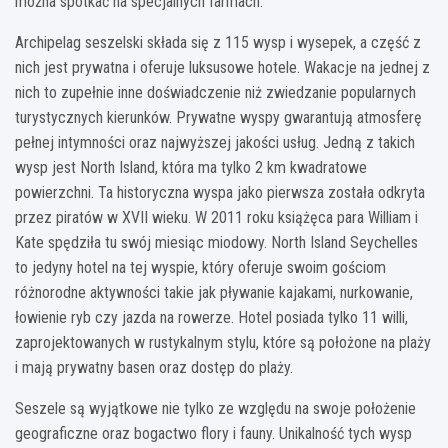
można spotkać na specjalnych farmach.
Archipelag seszelski składa się z 115 wysp i wysepek, a część z
nich jest prywatna i oferuje luksusowe hotele. Wakacje na jednej z
nich to zupełnie inne doświadczenie niż zwiedzanie popularnych
turystycznych kierunków. Prywatne wyspy gwarantują atmosferę
pełnej intymności oraz najwyższej jakości usług. Jedną z takich
wysp jest North Island, która ma tylko 2 km kwadratowe
powierzchni. Ta historyczna wyspa jako pierwsza została odkryta
przez piratów w XVII wieku. W 2011 roku książęca para William i
Kate spędziła tu swój miesiąc miodowy. North Island Seychelles
to jedyny hotel na tej wyspie, który oferuje swoim gościom
różnorodne aktywności takie jak pływanie kajakami, nurkowanie,
łowienie ryb czy jazda na rowerze. Hotel posiada tylko 11 willi,
zaprojektowanych w rustykalnym stylu, które są położone na plaży
i mają prywatny basen oraz dostęp do plaży.
Seszele są wyjątkowe nie tylko ze względu na swoje położenie
geograficzne oraz bogactwo flory i fauny. Unikalność tych wysp