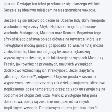
aparatu. Czytając ten tekst przekonasz się, dlaczego właśnie
Seszele są idealnym miejscem na niezapomniane wakacje.
Seszele są sielankowo położone na Oceanie Indyjskim, nieopodal
wschodnich wybrzeży Afryki. Najbliższe kraje to północno-
wschodni Madagascar, Mauritius oraz Reunion. Bogactwo tego
afrykańskiego państwa polega głównie na turystyce, która jest
niewątpliwie mocną gałęzią gospodarki. To właśnie tutaj można
znaleźć hotele, które nie ustępują luksusem najbardziej
wyszukanym na świecie, a ich lokalizacje na wyspach Mahe czy
Praslin, jak również na prywatnych, malutkich wysepkach
dodatkowo wzmacniają ich atrakcyjność. Jeżeli zapytamy
„dlaczego Seszele?”, odpowiedź będzie prosta – sezon na
wypoczynek trwa tu przez cały rok dzięki panującemu klimatowi
tropikalnemu, gdzie temperatura przez cały rok utrzymuje się na
poziomie 24 stopni Celsjusza. Mimo iż występuje tutaj pora
deszczowa, opady są znacznie mniejsze niż na innych
tropikalnych wyspach. Dodatkowym atutem jest brak chorób