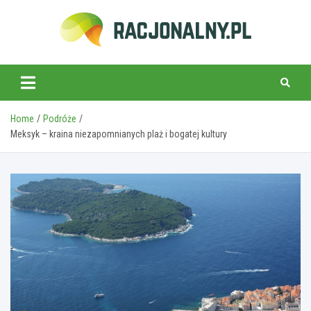
Skip
to
content
racjonalny.pl
Home
Podróże
Meksyk – kraina niezapomnianych plaż i bogatej kultury