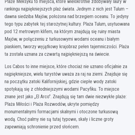
Plaże Meksyku to miejsca, które wielokrotnie zdobywały laury w
rankingu najpiękniejszych plaż świata. Jednym z nich jest Tulum –
dawna siedziba Majów, położona nad brzegiem oceanu. To jedyny
tego typu zabytek tej starożytnej kultury. Plaża Tulum, usytuowana
pod 12 metrowym klifem, na którym znajdują się ruiny miasta
Majów, w połączeniu z turkusowymi wodami oceanu i białym
piaskiem, tworzy wyjątkowy krajobraz pełen tajemniczości. Plaża
ta została uznana za czwartą najpiękniejszą na świecie.
Los Cabos to inne miejsce, które chociaż nie uznano oficjalnie za
najpiękniejsze, wielu turystów uważa za raj na ziemi. Znajduje się
na początku zatoki Kalifornijskiej, gdzie ciepłe wody zatoki
spotykają się z chłodniejszymi wodami Pacyfiku. To miejsce
znane jest jako „El Arco”. Znajdują się tam dwie niezwykłe plaże:
Plaża Miłości i Plaża Rozwodów, ukryte pomiędzy
monumentalnymi formacjami skalnymi i otoczone turkusową
wodą. Choć palmy nie są tutaj typowe, skały i liczne groty
zapewniają schronienie przed słońcem.