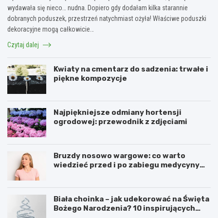
wydawała się nieco… nudna. Dopiero gdy dodałam kilka starannie
dobranych poduszek, przestrzeń natychmiast ożyła! Właściwe poduszki
dekoracyjne mogą całkowicie…
Czytaj dalej
Kwiaty na cmentarz do sadzenia: trwałe i
piękne kompozycje
Najpiękniejsze odmiany hortensji
ogrodowej: przewodnik z zdjęciami
Bruzdy nosowo wargowe: co warto
wiedzieć przed i po zabiegu medycyny
estetycznej
Biała choinka – jak udekorować na Święta
Bożego Narodzenia? 10 inspirujących
pomysłów