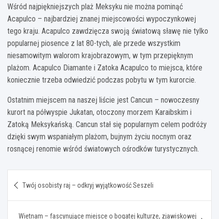
Wśród najpiękniejszych plaż Meksyku nie można pominąć
Acapulco – najbardziej znanej miejscowości wypoczynkowej
tego kraju. Acapulco zawdzięcza swoją światową sławę nie tylko
popularnej piosence z lat 80-tych, ale przede wszystkim
niesamowitym walorom krajobrazowym, w tym przepięknym
plażom. Acapulco Diamante i Zatoka Acapulco to miejsca, które
koniecznie trzeba odwiedzić podczas pobytu w tym kurorcie.
Ostatnim miejscem na naszej liście jest Cancun – nowoczesny
kurort na półwyspie Jukatan, otoczony morzem Karaibskim i
Zatoką Meksykańską. Cancun stał się popularnym celem podróży
dzięki swym wspaniałym plażom, bujnym życiu nocnym oraz
rosnącej renomie wśród światowych ośrodków turystycznych.
Nawigacja
Twój osobisty raj – odkryj wyjątkowość Seszeli
wpisu
Wietnam – fascynujące miejsce o bogatej kulturze, zjawiskowej