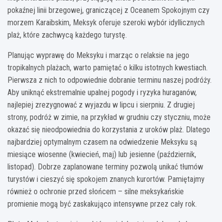
pokaźnej linii brzegowej, graniczącej z Oceanem Spokojnym czy
morzem Karaibskim, Meksyk oferuje szeroki wybór idyllicznych
plaż, które zachwycą każdego turystę.
Planując wyprawę do Meksyku i marząc o relaksie na jego
tropikalnych plażach, warto pamiętać o kilku istotnych kwestiach.
Pierwsza z nich to odpowiednie dobranie terminu naszej podróży.
Aby uniknąć ekstremalnie upalnej pogody i ryzyka huraganów,
najlepiej zrezygnować z wyjazdu w lipcu i sierpniu. Z drugiej
strony, podróż w zimie, na przykład w grudniu czy styczniu, może
okazać się nieodpowiednia do korzystania z uroków plaż. Dlatego
najbardziej optymalnym czasem na odwiedzenie Meksyku są
miesiące wiosenne (kwiecień, maj) lub jesienne (październik,
listopad). Dobrze zaplanowane terminy pozwolą unikać tłumów
turystów i cieszyć się spokojem znanych kurortów. Pamiętajmy
również o ochronie przed słońcem – silne meksykańskie
promienie mogą być zaskakująco intensywne przez cały rok.