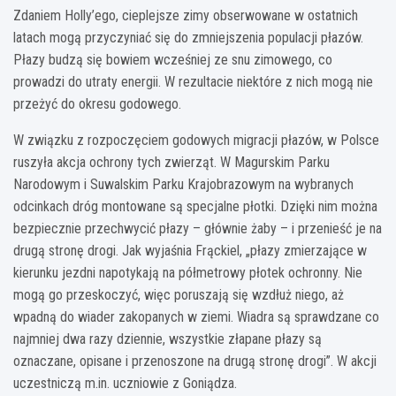
Zdaniem Holly’ego, cieplejsze zimy obserwowane w ostatnich
latach mogą przyczyniać się do zmniejszenia populacji płazów.
Płazy budzą się bowiem wcześniej ze snu zimowego, co
prowadzi do utraty energii. W rezultacie niektóre z nich mogą nie
przeżyć do okresu godowego.
W związku z rozpoczęciem godowych migracji płazów, w Polsce
ruszyła akcja ochrony tych zwierząt. W Magurskim Parku
Narodowym i Suwalskim Parku Krajobrazowym na wybranych
odcinkach dróg montowane są specjalne płotki. Dzięki nim można
bezpiecznie przechwycić płazy – głównie żaby – i przenieść je na
drugą stronę drogi. Jak wyjaśnia Frąckiel, „płazy zmierzające w
kierunku jezdni napotykają na półmetrowy płotek ochronny. Nie
mogą go przeskoczyć, więc poruszają się wzdłuż niego, aż
wpadną do wiader zakopanych w ziemi. Wiadra są sprawdzane co
najmniej dwa razy dziennie, wszystkie złapane płazy są
oznaczane, opisane i przenoszone na drugą stronę drogi”. W akcji
uczestniczą m.in. uczniowie z Goniądza.