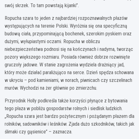
swój skrzek. To tam powstają kijanki”.
Ropucha szara to jeden z najbardziej rozpoznawalnych płazów
występujących na terenie Polski. Wyróżnia się ona specyficzną
budową ciała, przypominającą bochenek, szerokim pyskiem oraz
dużymi, wyłupiastymi oczami. Ropucha w obliczu
niebezpieczeństwa podnosi się na kończynach i nadyma, tworząc
pozory większego rozmiaru. Posiada również dobrze rozwinięte
gruczoły jadowe. W stanie zagrożenia wydziela drażniący jad,
który może działać paraliżująco na serce. Dzień spędza schowana
w ukryciu – pod kamieniami, w norach, piwnicach czy szczelinach
murów. Wychodzi na żer głównie po zmierzchu.
Przyrodnik Holly podkreśla także korzyści płynące z bytowania
tego płaza w pobliżu gospodarstw rolnych i siedlisk ludzkich.
„Ropucha szara jest bardzo pożytecznym i pożądanym płazem dla
rolników, sadowników i leśników. Zjada dużo szkodników, takich jak
ślimaki czy gąsienice” – zaznacza.