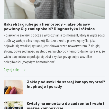
Rak jelita grubego a hemoroidy – jakie objawy
powinny Cię zaniepokoić? Diagnostyka i różnice
Pojawienie się krwi podczas wypróżniania to moment, który u większości
osób wywołuje silny niepokój. Bardzo często pierwszą myślą, jaka
pojawia się w takiej sytuacji, jest obawa przed nowotworem. Z drugiej
strony, powszechność występowania choroby hemoroidalnej sprawia, że
wielu pacjentów uspokaja się zbyt szybko, przypisując wszelkie
dolegliwości „zwykłym hemoroidom”.…
Czytaj dalej
Jakie poduszki do szarej kanapy wybrać?
Inspiracje i porady
Kwiaty na cmentarz do sadzenia: trwałe i
piękne kompozycje