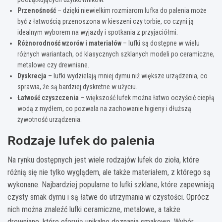
Przenośność
– dzięki niewielkim rozmiarom lufka do palenia może
być z łatwością przenoszona w kieszeni czy torbie, co czyni ją
idealnym wyborem na wyjazdy i spotkania z przyjaciółmi.
Różnorodność wzorów i materiałów
– lufki są dostępne w wielu
różnych wariantach, od klasycznych szklanych modeli po ceramiczne,
metalowe czy drewniane.
Dyskrecja
– lufki wydzielają mniej dymu niż większe urządzenia, co
sprawia, że są bardziej dyskretne w użyciu.
Łatwość czyszczenia
– większość lufek można łatwo oczyścić ciepłą
wodą z mydłem, co pozwala na zachowanie higieny i dłuższą
żywotność urządzenia.
Rodzaje lufek do palenia
Na rynku dostępnych jest wiele rodzajów lufek do zioła, które
różnią się nie tylko wyglądem, ale także materiałem, z którego są
wykonane. Najbardziej popularne to lufki szklane, które zapewniają
czysty smak dymu i są łatwe do utrzymania w czystości. Oprócz
nich można znaleźć lufki ceramiczne, metalowe, a także
drewniane, które oferują unikalne doznania smakowe. Wybór