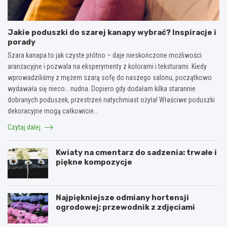
Jakie poduszki do szarej kanapy wybrać? Inspiracje i
porady
Szara kanapa to jak czyste płótno – daje nieskończone możliwości
aranżacyjne i pozwala na eksperymenty z kolorami i teksturami. Kiedy
wprowadziliśmy z mężem szarą sofę do naszego salonu, początkowo
wydawała się nieco… nudna. Dopiero gdy dodałam kilka starannie
dobranych poduszek, przestrzeń natychmiast ożyła! Właściwe poduszki
dekoracyjne mogą całkowicie…
Czytaj dalej
Kwiaty na cmentarz do sadzenia: trwałe i
piękne kompozycje
Najpiękniejsze odmiany hortensji
ogrodowej: przewodnik z zdjęciami