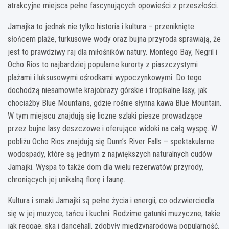
atrakcyjne miejsca pełne fascynujących opowieści z przeszłości.
Jamajka to jednak nie tylko historia i kultura – przeniknięte
słońcem plaże, turkusowe wody oraz bujna przyroda sprawiają, że
jest to prawdziwy raj dla miłośników natury. Montego Bay, Negril i
Ocho Rios to najbardziej popularne kurorty z piaszczystymi
plażami i luksusowymi ośrodkami wypoczynkowymi. Do tego
dochodzą niesamowite krajobrazy górskie i tropikalne lasy, jak
chociażby Blue Mountains, gdzie rośnie słynna kawa Blue Mountain.
W tym miejscu znajdują się liczne szlaki piesze prowadzące
przez bujne lasy deszczowe i oferujące widoki na całą wyspę. W
pobliżu Ocho Rios znajdują się Dunn’s River Falls – spektakularne
wodospady, które są jednym z największych naturalnych cudów
Jamajki. Wyspa to także dom dla wielu rezerwatów przyrody,
chroniących jej unikalną florę i faunę.
Kultura i smaki Jamajki są pełne życia i energii, co odzwierciedla
się w jej muzyce, tańcu i kuchni. Rodzime gatunki muzyczne, takie
jak reggae, ska i dancehall, zdobyły międzynarodową popularność.