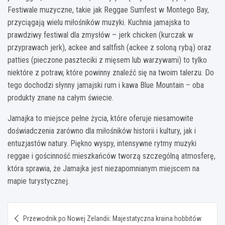
Festiwale muzyczne, takie jak Reggae Sumfest w Montego Bay,
przyciągają wielu miłośników muzyki. Kuchnia jamajska to
prawdziwy festiwal dla zmysłów – jerk chicken (kurczak w
przyprawach jerk), ackee and saltfish (ackee z soloną rybą) oraz
patties (pieczone paszteciki z mięsem lub warzywami) to tylko
niektóre z potraw, które powinny znaleźć się na twoim talerzu. Do
tego dochodzi słynny jamajski rum i kawa Blue Mountain – oba
produkty znane na całym świecie.
Jamajka to miejsce pełne życia, które oferuje niesamowite
doświadczenia zarówno dla miłośników historii i kultury, jak i
entuzjastów natury. Piękno wyspy, intensywne rytmy muzyki
reggae i gościnność mieszkańców tworzą szczególną atmosferę,
która sprawia, że Jamajka jest niezapomnianym miejscem na
mapie turystycznej.
Nawigacja
Przewodnik po Nowej Zelandii: Majestatyczna kraina hobbitów