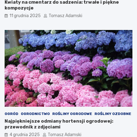
Kwiaty na cmentarz do sadzenia: trwałe i piękne
kompozycje
11 grudnia 2025
Tomasz Adamski
OGRÓD
OGRODNICTWO
ROŚLINY OGRODOWE
ROŚLINY OZDOBNE
Najpiękniejsze odmiany hortensji ogrodowej:
przewodnik z zdjęciami
4 grudnia 2025
Tomasz Adamski