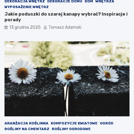
DEKORACJA WNĘTRZ
DEKORACJE DOMU
DOM
WNĘTRZA
WYPOSAŻENIE WNĘTRZ
Jakie poduszki do szarej kanapy wybrać? Inspiracje i
porady
13 grudnia 2025
Tomasz Adamski
ARANŻACJA ROŚLINNA
KOMPOZYCJE KWIATOWE
OGRÓD
ROŚLINY NA CMENTARZ
ROŚLINY OGRODOWE