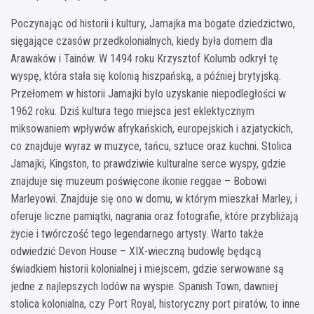
Poczynając od historii i kultury, Jamajka ma bogate dziedzictwo,
sięgające czasów przedkolonialnych, kiedy była domem dla
Arawaków i Tainów. W 1494 roku Krzysztof Kolumb odkrył tę
wyspę, która stała się kolonią hiszpańską, a później brytyjską.
Przełomem w historii Jamajki było uzyskanie niepodległości w
1962 roku. Dziś kultura tego miejsca jest eklektycznym
miksowaniem wpływów afrykańskich, europejskich i azjatyckich,
co znajduje wyraz w muzyce, tańcu, sztuce oraz kuchni. Stolica
Jamajki, Kingston, to prawdziwie kulturalne serce wyspy, gdzie
znajduje się muzeum poświęcone ikonie reggae – Bobowi
Marleyowi. Znajduje się ono w domu, w którym mieszkał Marley, i
oferuje liczne pamiątki, nagrania oraz fotografie, które przybliżają
życie i twórczość tego legendarnego artysty. Warto także
odwiedzić Devon House – XIX-wieczną budowlę będącą
świadkiem historii kolonialnej i miejscem, gdzie serwowane są
jedne z najlepszych lodów na wyspie. Spanish Town, dawniej
stolica kolonialna, czy Port Royal, historyczny port piratów, to inne