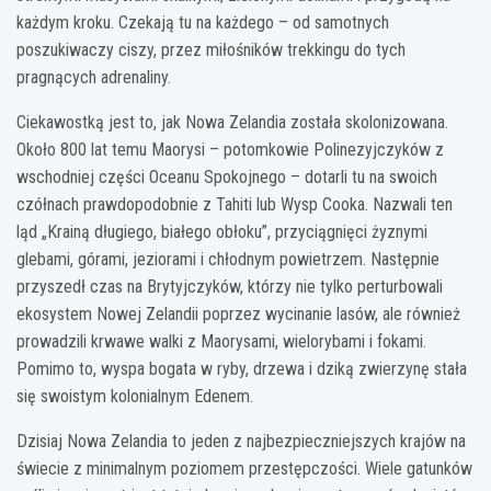
każdym kroku. Czekają tu na każdego – od samotnych
poszukiwaczy ciszy, przez miłośników trekkingu do tych
pragnących adrenaliny.
Ciekawostką jest to, jak Nowa Zelandia została skolonizowana.
Około 800 lat temu Maorysi – potomkowie Polinezyjczyków z
wschodniej części Oceanu Spokojnego – dotarli tu na swoich
czółnach prawdopodobnie z Tahiti lub Wysp Cooka. Nazwali ten
ląd „Krainą długiego, białego obłoku”, przyciągnięci żyznymi
glebami, górami, jeziorami i chłodnym powietrzem. Następnie
przyszedł czas na Brytyjczyków, którzy nie tylko perturbowali
ekosystem Nowej Zelandii poprzez wycinanie lasów, ale również
prowadzili krwawe walki z Maorysami, wielorybami i fokami.
Pomimo to, wyspa bogata w ryby, drzewa i dziką zwierzynę stała
się swoistym kolonialnym Edenem.
Dzisiaj Nowa Zelandia to jeden z najbezpieczniejszych krajów na
świecie z minimalnym poziomem przestępczości. Wiele gatunków