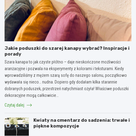
Jakie poduszki do szarej kanapy wybrać? Inspiracje i
porady
Szara kanapa to jak czyste płótno – daje nieskończone możliwości
aranżacyjne i pozwala na eksperymenty z kolorami i teksturami. Kiedy
wprowadziliśmy z mężem szarą sofę do naszego salonu, początkowo
wydawała się nieco… nudna. Dopiero gdy dodałam kilka starannie
dobranych poduszek, przestrzeń natychmiast ożyła! Właściwe poduszki
dekoracyjne mogą całkowicie…
Czytaj dalej
Kwiaty na cmentarz do sadzenia: trwałe i
piękne kompozycje