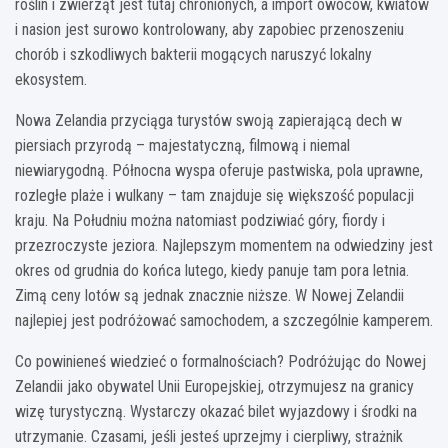
roślin i zwierząt jest tutaj chronionych, a import owoców, kwiatów
i nasion jest surowo kontrolowany, aby zapobiec przenoszeniu
chorób i szkodliwych bakterii mogących naruszyć lokalny
ekosystem.
Nowa Zelandia przyciąga turystów swoją zapierającą dech w
piersiach przyrodą – majestatyczną, filmową i niemal
niewiarygodną. Północna wyspa oferuje pastwiska, pola uprawne,
rozległe plaże i wulkany – tam znajduje się większość populacji
kraju. Na Południu można natomiast podziwiać góry, fiordy i
przezroczyste jeziora. Najlepszym momentem na odwiedziny jest
okres od grudnia do końca lutego, kiedy panuje tam pora letnia.
Zimą ceny lotów są jednak znacznie niższe. W Nowej Zelandii
najlepiej jest podróżować samochodem, a szczególnie kamperem.
Co powinieneś wiedzieć o formalnościach? Podróżując do Nowej
Zelandii jako obywatel Unii Europejskiej, otrzymujesz na granicy
wizę turystyczną. Wystarczy okazać bilet wyjazdowy i środki na
utrzymanie. Czasami, jeśli jesteś uprzejmy i cierpliwy, strażnik