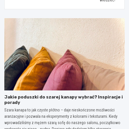
Jakie poduszki do szarej kanapy wybrać? Inspiracje i
porady
Szara kanapa to jak czyste płótno – daje nieskończone możliwości
aranżacyjne i pozwala na eksperymenty z kolorami i teksturami. Kiedy
wprowadziliśmy z mężem szarą sofę do naszego salonu, początkowo
wydawała się nieco… nudna. Dopiero gdy dodałam kilka starannie