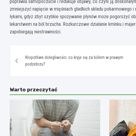
poprawia samopoczucie i redukuje objawy, co czyni ją doskona
zmniejszyć napięcie w mięśniach gładkich układu pokarmowego i rad
łykami, gdyż zbyt szybkie spożywanie płynów może pogorszyć ob
lekarstwem na ból brzucha. Rozkurczowe działanie kminku i majera
zapobiegają niestrawności.
Nawigacja
Kłopotliwe dolegliwości: co kryje się za bólem w prawym
wpisu
podżebrzu?
Warto przeczytać