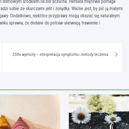
łym domowym środkiem na ból brzucha. Herbata miętowa pomaga
zi sobie ze skurczami jelit i żołądka. Ważne jest, by pić ją małymi
jawy. Dodatkowo, niektóre przyprawy mogą okazać się naturalnym
nku sprawia, że dodane do potraw ułatwiają trawienie i
Żółte wymioty – interpretacja symptomu i metody leczenia