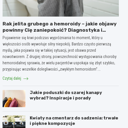
Rak jelita grubego a hemoroidy – jakie objawy
powinny Cię zaniepokoić? Diagnostyka i
różnice
Pojawienie się krwi podczas wypróżniania to moment, który u
większości osób wywołuje silny niepokój. Bardzo często pierwszą
myślą, jaka pojawia się w takiej sytuacji, jest obawa przed
nowotworem. Z drugiej strony, powszechność występowania choroby
hemoroidalnej sprawia, że wielu pacjentów uspokaja się zbyt szybko,
przypisując wszelkie dolegliwości „zwykłym hemoroidom”.…
Czytaj dalej
Jakie poduszki do szarej kanapy
wybrać? Inspiracje i porady
Kwiaty na cmentarz do sadzenia: trwałe
i piękne kompozycje