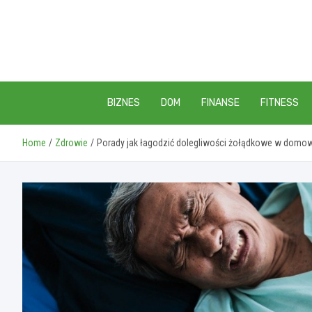
Skip
to
content
BIZNES
DOM
FINANSE
FITNESS
Home
Zdrowie
Porady jak łagodzić dolegliwości żołądkowe w domo