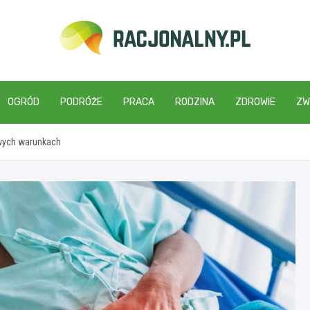
racjonalny.pl
OGRÓD
PODRÓŻE
PRACA
RODZINA
ZDROWIE
ZW
wych warunkach