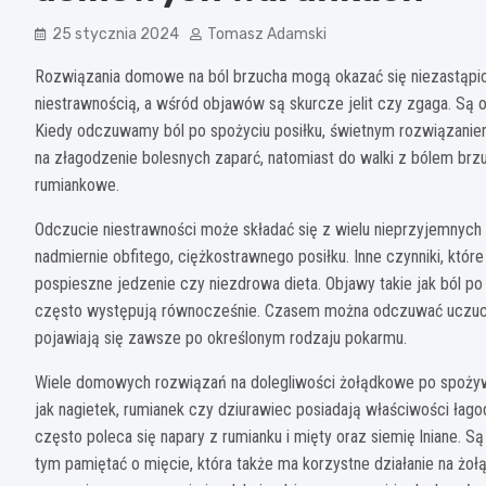
25 stycznia 2024
Tomasz Adamski
Rozwiązania domowe na ból brzucha mogą okazać się niezastąp
niestrawnością, a wśród objawów są skurcze jelit czy zgaga. Są
Kiedy odczuwamy ból po spożyciu posiłku, świetnym rozwiązanie
na złagodzenie bolesnych zaparć, natomiast do walki z bólem brz
rumiankowe.
Odczucie niestrawności może składać się z wielu nieprzyjemnych
nadmiernie obfitego, ciężkostrawnego posiłku. Inne czynniki, któ
pospieszne jedzenie czy niezdrowa dieta. Objawy takie jak ból po 
często występują równocześnie. Czasem można odczuwać uczucie
pojawiają się zawsze po określonym rodzaju pokarmu.
Wiele domowych rozwiązań na dolegliwości żołądkowe po spożywan
jak nagietek, rumianek czy dziurawiec posiadają właściwości ła
często poleca się napary z rumianku i mięty oraz siemię lniane. S
tym pamiętać o mięcie, która także ma korzystne działanie na żo