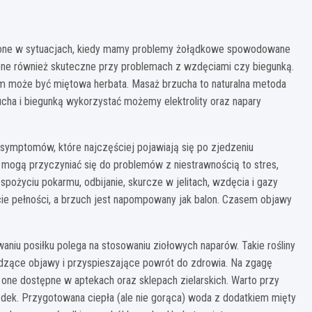
ione w sytuacjach, kiedy mamy problemy żołądkowe spowodowane
 one również skuteczne przy problemach z wzdęciami czy biegunką.
m może być miętowa herbata. Masaż brzucha to naturalna metoda
ucha i biegunką wykorzystać możemy elektrolity oraz napary
 symptomów, które najczęściej pojawiają się po zjedzeniu
re mogą przyczyniać się do problemów z niestrawnością to stres,
spożyciu pokarmu, odbijanie, skurcze w jelitach, wzdęcia i gazy
 pełności, a brzuch jest napompowany jak balon. Czasem objawy
iu posiłku polega na stosowaniu ziołowych naparów. Takie rośliny
godzące objawy i przyspieszające powrót do zdrowia. Na zgagę
ą one dostępne w aptekach oraz sklepach zielarskich. Warto przy
łądek. Przygotowana ciepła (ale nie gorąca) woda z dodatkiem mięty