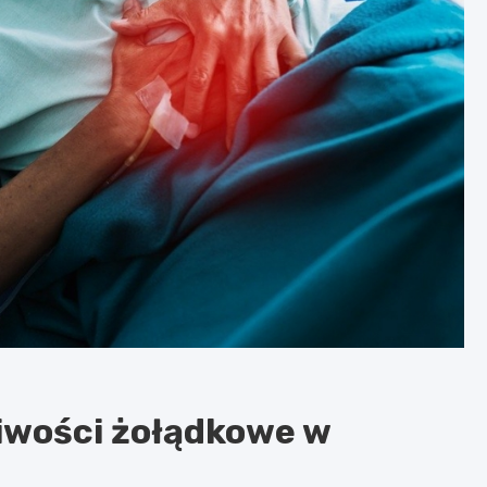
liwości żołądkowe w