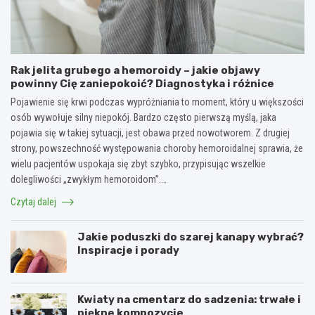
Rak jelita grubego a hemoroidy – jakie objawy
powinny Cię zaniepokoić? Diagnostyka i różnice
Pojawienie się krwi podczas wypróżniania to moment, który u większości
osób wywołuje silny niepokój. Bardzo często pierwszą myślą, jaka
pojawia się w takiej sytuacji, jest obawa przed nowotworem. Z drugiej
strony, powszechność występowania choroby hemoroidalnej sprawia, że
wielu pacjentów uspokaja się zbyt szybko, przypisując wszelkie
dolegliwości „zwykłym hemoroidom”.…
Czytaj dalej
Jakie poduszki do szarej kanapy wybrać?
Inspiracje i porady
Kwiaty na cmentarz do sadzenia: trwałe i
piękne kompozycje