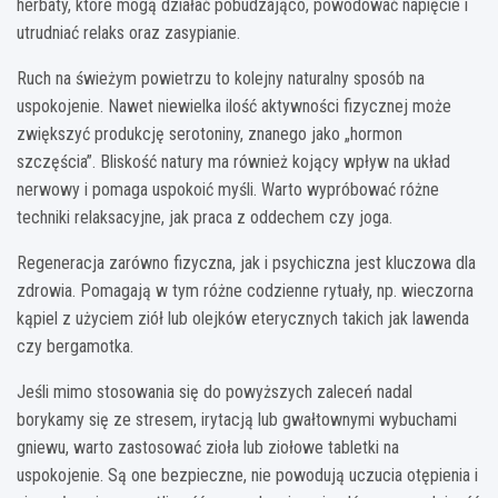
herbaty, które mogą działać pobudzająco, powodować napięcie i
utrudniać relaks oraz zasypianie.
Ruch na świeżym powietrzu to kolejny naturalny sposób na
uspokojenie. Nawet niewielka ilość aktywności fizycznej może
zwiększyć produkcję serotoniny, znanego jako „hormon
szczęścia”. Bliskość natury ma również kojący wpływ na układ
nerwowy i pomaga uspokoić myśli. Warto wypróbować różne
techniki relaksacyjne, jak praca z oddechem czy joga.
Regeneracja zarówno fizyczna, jak i psychiczna jest kluczowa dla
zdrowia. Pomagają w tym różne codzienne rytuały, np. wieczorna
kąpiel z użyciem ziół lub olejków eterycznych takich jak lawenda
czy bergamotka.
Jeśli mimo stosowania się do powyższych zaleceń nadal
borykamy się ze stresem, irytacją lub gwałtownymi wybuchami
gniewu, warto zastosować zioła lub ziołowe tabletki na
uspokojenie. Są one bezpieczne, nie powodują uczucia otępienia i