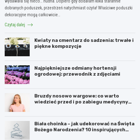
wydawała się nieco… nudna. Dopiero gdy dodałam kilka starannie
dobranych poduszek, przestrzeń natychmiast ożyła! Właściwe poduszki
dekoracyjne mogą całkowicie…
Czytaj dalej
Kwiaty na cmentarz do sadzenia: trwałe i
piękne kompozycje
Najpiękniejsze odmiany hortensji
ogrodowej: przewodnik z zdjęciami
Bruzdy nosowo wargowe: co warto
wiedzieć przed i po zabiegu medycyny
estetycznej
Biała choinka – jak udekorować na Święta
Bożego Narodzenia? 10 inspirujących
pomysłów