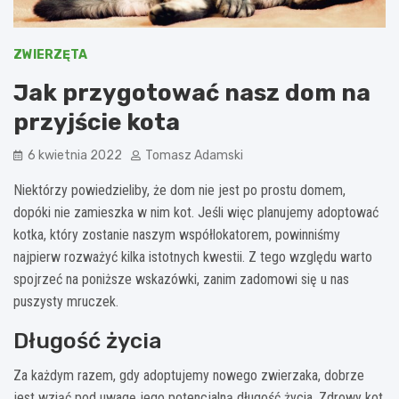
ZWIERZĘTA
Jak przygotować nasz dom na
przyjście kota
6 kwietnia 2022
Tomasz Adamski
Niektórzy powiedzieliby, że dom nie jest po prostu domem,
dopóki nie zamieszka w nim kot. Jeśli więc planujemy adoptować
kotka, który zostanie naszym współlokatorem, powinniśmy
najpierw rozważyć kilka istotnych kwestii. Z tego względu warto
spojrzeć na poniższe wskazówki, zanim zadomowi się u nas
puszysty mruczek.
Długość życia
Za każdym razem, gdy adoptujemy nowego zwierzaka, dobrze
jest wziąć pod uwagę jego potencjalną długość życia. Zdrowy kot