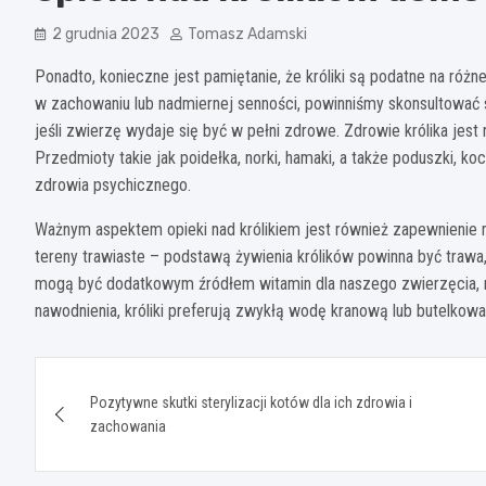
2 grudnia 2023
Tomasz Adamski
Ponadto, konieczne jest pamiętanie, że króliki są podatne na ró
w zachowaniu lub nadmiernej senności, powinniśmy skonsultować 
jeśli zwierzę wydaje się być w pełni zdrowe. Zdrowie królika jes
Przedmioty takie jak poidełka, norki, hamaki, a także poduszki, k
zdrowia psychicznego.
Ważnym aspektem opieki nad królikiem jest również zapewnienie m
tereny trawiaste – podstawą żywienia królików powinna być trawa,
mogą być dodatkowym źródłem witamin dla naszego zwierzęcia, ni
nawodnienia, króliki preferują zwykłą wodę kranową lub butelko
Nawigacja
Pozytywne skutki sterylizacji kotów dla ich zdrowia i
wpisu
zachowania