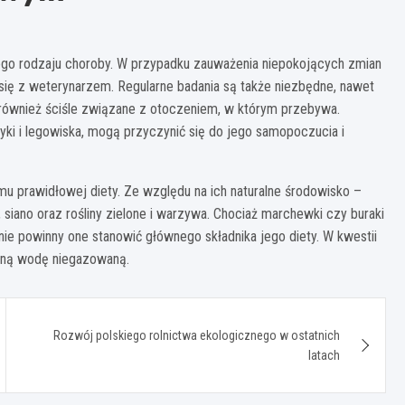
żnego rodzaju choroby. W przypadku zauważenia niepokojących zmian
się z weterynarzem. Regularne badania są także niezbędne, nawet
t również ściśle związane z otoczeniem, w którym przebywa.
ocyki i legowiska, mogą przyczynić się do jego samopoczucia i
u prawidłowej diety. Ze względu na ich naturalne środowisko –
 siano oraz rośliny zielone i warzywa. Chociaż marchewki czy buraki
e powinny one stanowić głównego składnika jego diety. W kwestii
waną wodę niegazowaną.
Rozwój polskiego rolnictwa ekologicznego w ostatnich
latach