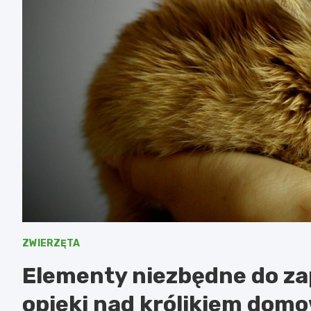
ZWIERZĘTA
Elementy niezbędne do za
opieki nad królikiem do