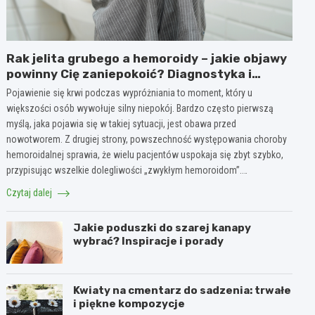
Rak jelita grubego a hemoroidy – jakie objawy
powinny Cię zaniepokoić? Diagnostyka i
różnice
Pojawienie się krwi podczas wypróżniania to moment, który u
większości osób wywołuje silny niepokój. Bardzo często pierwszą
myślą, jaka pojawia się w takiej sytuacji, jest obawa przed
nowotworem. Z drugiej strony, powszechność występowania choroby
hemoroidalnej sprawia, że wielu pacjentów uspokaja się zbyt szybko,
przypisując wszelkie dolegliwości „zwykłym hemoroidom”.…
Czytaj dalej
Jakie poduszki do szarej kanapy
wybrać? Inspiracje i porady
Kwiaty na cmentarz do sadzenia: trwałe
i piękne kompozycje