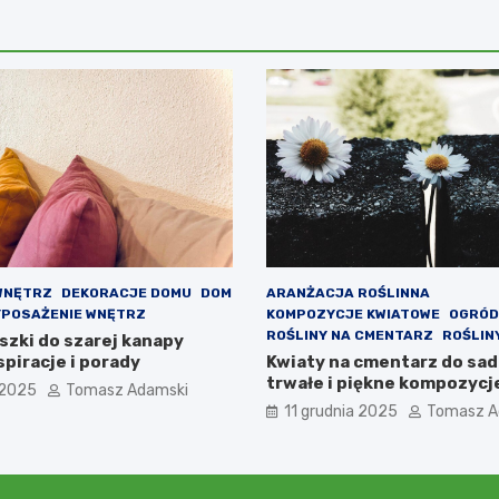
WNĘTRZ
DEKORACJE DOMU
DOM
ARANŻACJA ROŚLINNA
POSAŻENIE WNĘTRZ
KOMPOZYCJE KWIATOWE
OGRÓD
ROŚLINY NA CMENTARZ
ROŚLIN
szki do szarej kanapy
piracje i porady
Kwiaty na cmentarz do sad
trwałe i piękne kompozycj
 2025
Tomasz Adamski
11 grudnia 2025
Tomasz A