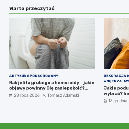
Warto przeczytać
ARTYKUŁ SPONSOROWANY
DEKORACJA 
WNĘTRZA
WY
Rak jelita grubego a hemoroidy – jakie
objawy powinny Cię zaniepokoić?
Jakie podu
Diagnostyka i różnice
wybrać? Ins
28 lipca 2026
Tomasz Adamski
13 grudnia