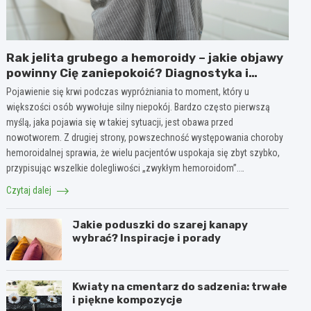
Rak jelita grubego a hemoroidy – jakie objawy
powinny Cię zaniepokoić? Diagnostyka i
różnice
Pojawienie się krwi podczas wypróżniania to moment, który u
większości osób wywołuje silny niepokój. Bardzo często pierwszą
myślą, jaka pojawia się w takiej sytuacji, jest obawa przed
nowotworem. Z drugiej strony, powszechność występowania choroby
hemoroidalnej sprawia, że wielu pacjentów uspokaja się zbyt szybko,
przypisując wszelkie dolegliwości „zwykłym hemoroidom”.…
Czytaj dalej
Jakie poduszki do szarej kanapy
wybrać? Inspiracje i porady
Kwiaty na cmentarz do sadzenia: trwałe
i piękne kompozycje