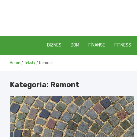
Skip
to
content
BIZNES
DOM
FINANSE
FITNESS
Home
Teksty
Remont
Kategoria:
Remont