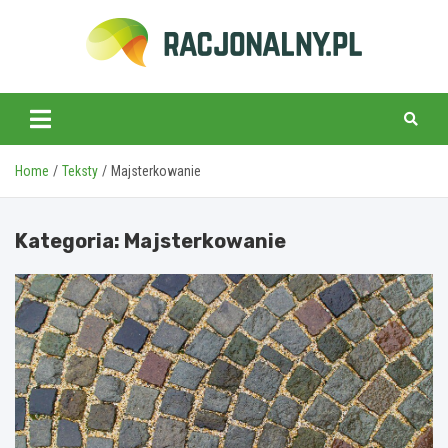
Skip
to
content
racjonalny.pl
Home
Teksty
Majsterkowanie
Kategoria:
Majsterkowanie