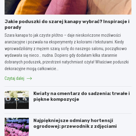
Jakie poduszki do szarej kanapy wybrać? Inspiracje i
porady
Szara kanapa to jak czyste płótno – daje nieskończone możliwości
aranżacyjne i pozwala na eksperymenty z kolorami i teksturami. Kiedy
wprowadziliśmy z mężem szarą sofę do naszego salonu, początkowo
wydawała się nieco… nudna. Dopiero gdy dodałam kilka starannie
dobranych poduszek, przestrzeń natychmiast ożyła! Właściwe poduszki
dekoracyjne mogą całkowicie…
Czytaj dalej
Kwiaty na cmentarz do sadzenia: trwałe i
piękne kompozycje
Najpiękniejsze odmiany hortensji
ogrodowej: przewodnik z zdjęciami