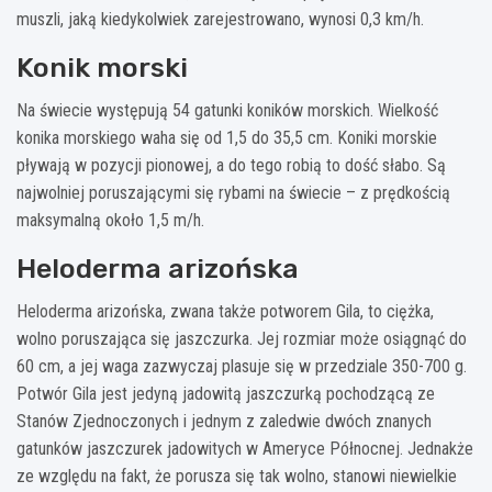
muszli, jaką kiedykolwiek zarejestrowano, wynosi 0,3 km/h.
Konik morski
Na świecie występują 54 gatunki koników morskich. Wielkość
konika morskiego waha się od 1,5 do 35,5 cm. Koniki morskie
pływają w pozycji pionowej, a do tego robią to dość słabo. Są
najwolniej poruszającymi się rybami na świecie – z prędkością
maksymalną około 1,5 m/h.
Heloderma arizońska
Heloderma arizońska, zwana także potworem Gila, to ciężka,
wolno poruszająca się jaszczurka. Jej rozmiar może osiągnąć do
60 cm, a jej waga zazwyczaj plasuje się w przedziale 350-700 g.
Potwór Gila jest jedyną jadowitą jaszczurką pochodzącą ze
Stanów Zjednoczonych i jednym z zaledwie dwóch znanych
gatunków jaszczurek jadowitych w Ameryce Północnej. Jednakże
ze względu na fakt, że porusza się tak wolno, stanowi niewielkie