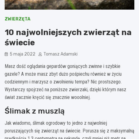
ZWIERZĘTA
10 najwolniejszych zwierząt na
świecie
5 maja 2022
Tomasz Adamski
Masz dość oglądania gepardów goniących zwinne i szybkie
gazele? A może masz zbyt dużo pośpiechu również w życiu
codziennym i marzysz o zwolnieniu tempa? Nic prostszego.
Wystarczy spojrzeć na poniższe zwierzaki, dzięki którym nasz
świat zacznie kręcić się znacznie wooolniej.
Ślimak z muszlą
Jak wiadomo, ślimak ogrodowy to jedno z najwolniej
poruszających się zwierząt na świecie. Porusza się z maksymalną
prędkością 1,3 centymetra na sekundę, czyli mniej niż metr na