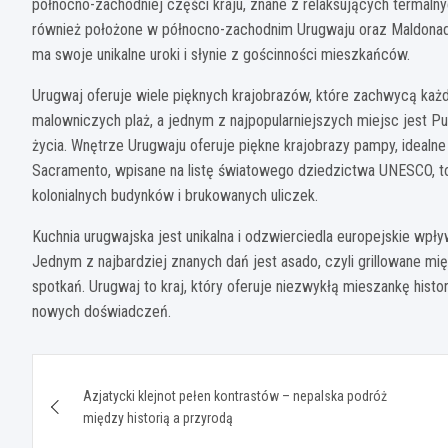
północno-zachodniej części kraju, znane z relaksujących termalny
również położone w północno-zachodnim Urugwaju oraz Maldonado,
ma swoje unikalne uroki i słynie z gościnności mieszkańców.
Urugwaj oferuje wiele pięknych krajobrazów, które zachwycą każd
malowniczych plaż, a jednym z najpopularniejszych miejsc jest Pun
życia. Wnętrze Urugwaju oferuje piękne krajobrazy pampy, idealne 
Sacramento, wpisane na listę światowego dziedzictwa UNESCO, to
kolonialnych budynków i brukowanych uliczek.
Kuchnia urugwajska jest unikalna i odzwierciedla europejskie wpływ
Jednym z najbardziej znanych dań jest asado, czyli grillowane mi
spotkań. Urugwaj to kraj, który oferuje niezwykłą mieszankę historii
nowych doświadczeń.
Nawigacja
Azjatycki klejnot pełen kontrastów – nepalska podróż
wpisu
między historią a przyrodą