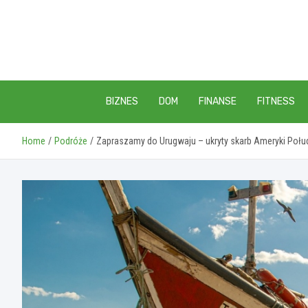
Skip
to
content
BIZNES
DOM
FINANSE
FITNESS
Home
Podróże
Zapraszamy do Urugwaju – ukryty skarb Ameryki Połu