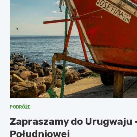
PODRÓŻE
Zapraszamy do Urugwaju –
Południowej