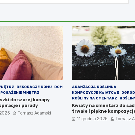
WNĘTRZ
DEKORACJE DOMU
DOM
ARANŻACJA ROŚLINNA
POSAŻENIE WNĘTRZ
KOMPOZYCJE KWIATOWE
OGRÓD
ROŚLINY NA CMENTARZ
ROŚLIN
szki do szarej kanapy
piracje i porady
Kwiaty na cmentarz do sad
trwałe i piękne kompozycj
 2025
Tomasz Adamski
11 grudnia 2025
Tomasz A