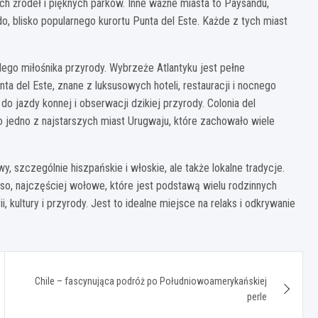
ch źródeł i pięknych parków. Inne ważne miasta to Paysandú,
 blisko popularnego kurortu Punta del Este. Każde z tych miast
ego miłośnika przyrody. Wybrzeże Atlantyku jest pełne
ta del Este, znane z luksusowych hoteli, restauracji i nocnego
do jazdy konnej i obserwacji dzikiej przyrody. Colonia del
 jedno z najstarszych miast Urugwaju, które zachowało wiele
y, szczególnie hiszpańskie i włoskie, ale także lokalne tradycje.
ęso, najczęściej wołowe, które jest podstawą wielu rodzinnych
, kultury i przyrody. Jest to idealne miejsce na relaks i odkrywanie
Chile – fascynująca podróż po Południowoamerykańskiej
perle