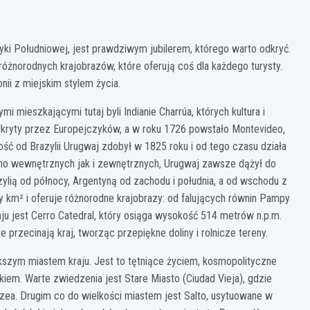
i Południowej, jest prawdziwym jubilerem, którego warto odkryć.
różnorodnych krajobrazów, które oferują coś dla każdego turysty.
nii z miejskim stylem życia.
i mieszkającymi tutaj byli Indianie Charrúa, których kultura i
odkryty przez Europejczyków, a w roku 1726 powstało Montevideo,
ć od Brazylii Urugwaj zdobył w 1825 roku i od tego czasu działa
ówno wewnętrznych jak i zewnętrznych, Urugwaj zawsze dążył do
zylią od północy, Argentyną od zachodu i południa, a od wschodu z
 km² i oferuje różnorodne krajobrazy: od falujących równin Pampy
 jest Cerro Catedral, który osiąga wysokość 514 metrów n.p.m.
e przecinają kraj, tworząc przepiękne doliny i rolnicze tereny.
ększym miastem kraju. Jest to tętniące życiem, kosmopolityczne
iem. Warte zwiedzenia jest Stare Miasto (Ciudad Vieja), gdzie
uzea. Drugim co do wielkości miastem jest Salto, usytuowane w