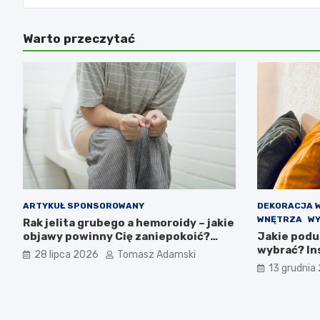
Warto przeczytać
ARTYKUŁ SPONSOROWANY
DEKORACJA 
WNĘTRZA
WY
Rak jelita grubego a hemoroidy – jakie
objawy powinny Cię zaniepokoić?
Jakie podu
Diagnostyka i różnice
wybrać? Ins
28 lipca 2026
Tomasz Adamski
13 grudnia