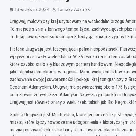
13 września 2024
Tomasz Adamski
Urugwaj, malowniczy kraj usytuowany na wschodnim brzegu Ameryk
To miejsce słynie z leniwego tempa życia, zachwycających plaż i 
To tutaj nowoczesność współgra z tradycją, a natura żyje w harmo
Historia Urugwaju jest fascynująca i pełna niespodzianek. Pierwszym
wpływy przetrwały wiele stuleci. W XVI wieku region ten został 
które szybko stało się kluczowym portem handlowym. Niepodległoś
jako stabilna demokracja w regionie. Mimo wielu konfliktów zar
zachowania swojej suwerenności i pokoju. Kraj ten graniczy z Bra
Oceanem Atlantyckim. Urugwaj ma powierzchnię około 176 tysięcy
po malownicze wybrzeże Atlantyku. Najwyższym punktem Urugwaju
Urugwaj jest również znany z wielu rzek, takich jak Rio Negro, któr
Stolicą Urugwaju jest Montevideo, które jednocześnie jest najwi
miasto, które łączy nowoczesne udogodnienia z historycznym urok
można podziwiać kolonialne budynki, malownicze place i liczne m