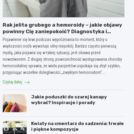
Rak jelita grubego a hemoroidy – jakie objawy
powinny Cię zaniepokoić? Diagnostyka i
różnice
Pojawienie się krwi podczas wypróżniania to moment, który u
większości osób wywołuje silny niepokój. Bardzo często pierwszą
myślą, jaka pojawia się w takiej sytuacji, jest obawa przed
nowotworem. Z drugiej strony, powszechność występowania choroby
hemoroidalnej sprawia, że wielu pacjentów uspokaja się zbyt szybko,
przypisując wszelkie dolegliwości „zwykłym hemoroidom”.…
Czytaj dalej
Jakie poduszki do szarej kanapy
wybrać? Inspiracje i porady
Kwiaty na cmentarz do sadzenia: trwałe
i piękne kompozycje