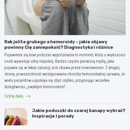
Rak jelita grubego a hemoroidy – jakie objawy
powinny Cię zaniepokoić? Diagnostyka i różnice
Pojawienie się krwi podczas wypróżniania to moment, który u większości
osób wywołuje silny niepokój. Bardzo często pierwszą myślą, jaka
pojawia się w takiej sytuacji, jest obawa przed nowotworem. Z drugiej
strony, powszechność występowania choroby hemoroidalnej sprawia, że
wielu pacjentów uspokaja się zbyt szybko, przypisując wszelkie
dolegliwości „zwykłym hemoroidom”.…
Czytaj dalej
Jakie poduszki do szarej kanapy wybrać?
Inspiracje i porady