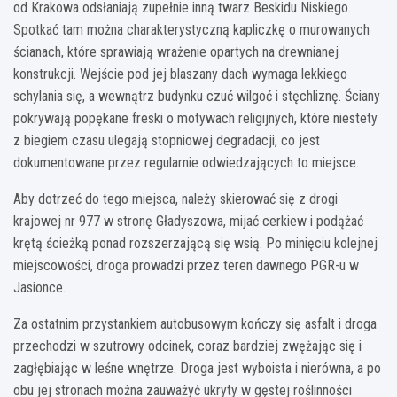
od Krakowa odsłaniają zupełnie inną twarz Beskidu Niskiego.
Spotkać tam można charakterystyczną kapliczkę o murowanych
ścianach, które sprawiają wrażenie opartych na drewnianej
konstrukcji. Wejście pod jej blaszany dach wymaga lekkiego
schylania się, a wewnątrz budynku czuć wilgoć i stęchliznę. Ściany
pokrywają popękane freski o motywach religijnych, które niestety
z biegiem czasu ulegają stopniowej degradacji, co jest
dokumentowane przez regularnie odwiedzających to miejsce.
Aby dotrzeć do tego miejsca, należy skierować się z drogi
krajowej nr 977 w stronę Gładyszowa, mijać cerkiew i podążać
krętą ścieżką ponad rozszerzającą się wsią. Po minięciu kolejnej
miejscowości, droga prowadzi przez teren dawnego PGR-u w
Jasionce.
Za ostatnim przystankiem autobusowym kończy się asfalt i droga
przechodzi w szutrowy odcinek, coraz bardziej zwężając się i
zagłębiając w leśne wnętrze. Droga jest wyboista i nierówna, a po
obu jej stronach można zauważyć ukryty w gęstej roślinności