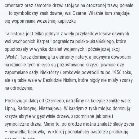
cmentarz oraz samotne drzwi stojące na otoczonej trawą polanie
– to symboliczny znak dawnej wsi Czarne. Właśnie tam znajduje
się wspomniana wcześniej kapliczka.
Ta historia jest tylko jednym z wielu przykładów losów dawnych
wsi wschodnich Karpat i pogranicza polsko-ukraińskiego, które
opustoszały w wyniku działań wojennych i późniejszej akcji
„Wisła”. Teraz dominują tu elementy natury, a jedynymi dowodami
na istnienie tych miejsc są pozostawione krzyże, piwnice czy
zapomniane sady. Niektórzy Łemkowie powrócili tu po 1956 roku,
ale są takie wsie w Beskidzie Niskim, które nigdy nie miały szansy
na odrodzenie.
Podróżując dalej od Czarnego, natrafimy na kolejne zanikłe wsie:
Lipną, Radocynę, Nieznajową. W każdym z tych miejsc dominują
krzyże ukryte w gęstwinie drzew, zapomniane jabłonie i
symboliczne drzwi. Mimo to, po drodze można znaleźć ślady życia
– niewielką bacówkę, w której podhalańscy pasterze produkują