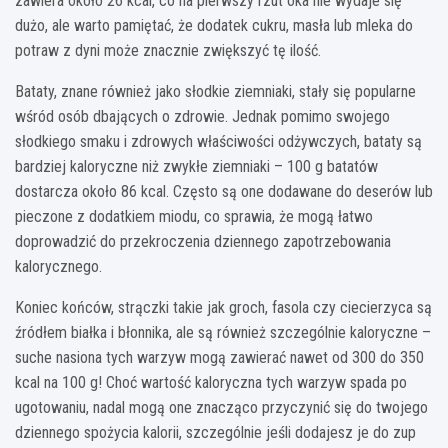
zawiera około 26 kcal, co na pierwszy rzut oka nie wydaje się
dużo, ale warto pamiętać, że dodatek cukru, masła lub mleka do
potraw z dyni może znacznie zwiększyć tę ilość.
Bataty, znane również jako słodkie ziemniaki, stały się popularne
wśród osób dbających o zdrowie. Jednak pomimo swojego
słodkiego smaku i zdrowych właściwości odżywczych, bataty są
bardziej kaloryczne niż zwykłe ziemniaki – 100 g batatów
dostarcza około 86 kcal. Często są one dodawane do deserów lub
pieczone z dodatkiem miodu, co sprawia, że mogą łatwo
doprowadzić do przekroczenia dziennego zapotrzebowania
kalorycznego.
Koniec końców, strączki takie jak groch, fasola czy ciecierzyca są
źródłem białka i błonnika, ale są również szczególnie kaloryczne –
suche nasiona tych warzyw mogą zawierać nawet od 300 do 350
kcal na 100 g! Choć wartość kaloryczna tych warzyw spada po
ugotowaniu, nadal mogą one znacząco przyczynić się do twojego
dziennego spożycia kalorii, szczególnie jeśli dodajesz je do zup