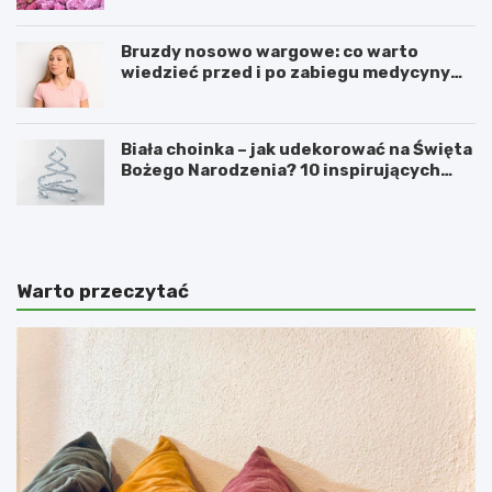
Bruzdy nosowo wargowe: co warto
wiedzieć przed i po zabiegu medycyny
estetycznej
Biała choinka – jak udekorować na Święta
Bożego Narodzenia? 10 inspirujących
pomysłów
Warto przeczytać