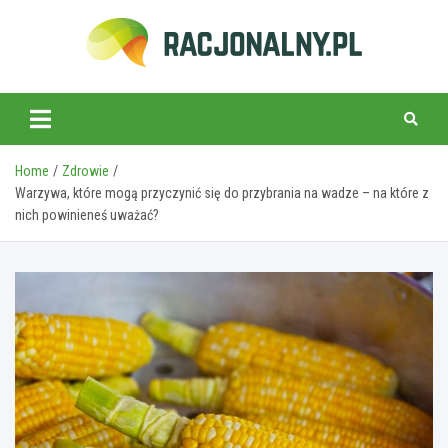
Skip
to
content
racjonalny.pl
Home
Zdrowie
Warzywa, które mogą przyczynić się do przybrania na wadze – na które z
nich powinieneś uważać?