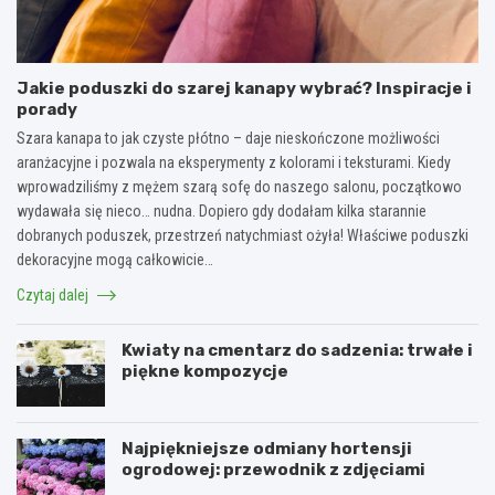
Jakie poduszki do szarej kanapy wybrać? Inspiracje i
porady
Szara kanapa to jak czyste płótno – daje nieskończone możliwości
aranżacyjne i pozwala na eksperymenty z kolorami i teksturami. Kiedy
wprowadziliśmy z mężem szarą sofę do naszego salonu, początkowo
wydawała się nieco… nudna. Dopiero gdy dodałam kilka starannie
dobranych poduszek, przestrzeń natychmiast ożyła! Właściwe poduszki
dekoracyjne mogą całkowicie…
Czytaj dalej
Kwiaty na cmentarz do sadzenia: trwałe i
piękne kompozycje
Najpiękniejsze odmiany hortensji
ogrodowej: przewodnik z zdjęciami