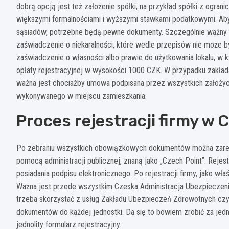
dobrą opcją jest też założenie spółki, na przykład spółki z ograni
większymi formalnościami i wyższymi stawkami podatkowymi. Ab
sąsiadów, potrzebne będą pewne dokumenty. Szczególnie ważny je
zaświadczenie o niekaralności, które wedle przepisów nie może b
zaświadczenie o własności albo prawie do użytkowania lokalu, w k
opłaty rejestracyjnej w wysokości 1000 CZK. W przypadku zakłada
ważna jest chociażby umowa podpisana przez wszystkich założycie
wykonywanego w miejscu zamieszkania.
Proces rejestracji firmy w
Po zebraniu wszystkich obowiązkowych dokumentów można zareje
pomocą administracji publicznej, znaną jako „Czech Point”. Rejest
posiadania podpisu elektronicznego. Po rejestracji firmy, jako wła
Ważna jest przede wszystkim Czeska Administracja Ubezpieczeni
trzeba skorzystać z usług Zakładu Ubezpieczeń Zdrowotnych czy 
dokumentów do każdej jednostki. Da się to bowiem zrobić za je
jednolity formularz rejestracyjny.