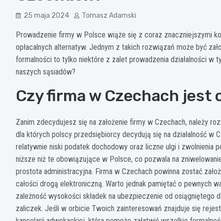
25 maja 2024
Tomasz Adamski
Prowadzenie firmy w Polsce wiąże się z coraz znaczniejszymi kos
opłacalnych alternatyw. Jednym z takich rozwiązań może być zał
formalności to tylko niektóre z zalet prowadzenia działalności w ty
naszych sąsiadów?
Czy firma w Czechach jest
Zanim zdecydujesz się na założenie firmy w Czechach, należy ro
dla których polscy przedsiębiorcy decydują się na działalność w
relatywnie niski podatek dochodowy oraz liczne ulgi i zwolnienia
niższe niż te obowiązujące w Polsce, co pozwala na zniwelowanie
prostota administracyjna. Firma w Czechach powinna zostać założo
całości drogą elektroniczną. Warto jednak pamiętać o pewnych wa
zależność wysokości składek na ubezpieczenie od osiągniętego 
zaliczek. Jeśli w orbicie Twoich zainteresowań znajduje się reje
kancelarii adwokackiej, która pomoże załatwić wszelkie formalnoś