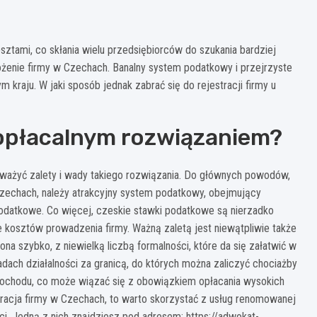
ztami, co skłania wielu przedsiębiorców do szukania bardziej
ożenie firmy w Czechach. Banalny system podatkowy i przejrzyste
m kraju. W jaki sposób jednak zabrać się do rejestracji firmy u
 opłacalnym rozwiązaniem?
zważyć zalety i wady takiego rozwiązania. Do głównych powodów,
 Czechach, należy atrakcyjny system podatkowy, obejmujący
 podatkowe. Co więcej, czeskie stawki podatkowe są nierzadko
 kosztów prowadzenia firmy. Ważną zaletą jest niewątpliwie także
na szybko, z niewielką liczbą formalności, które da się załatwić w
dach działalności za granicą, do których można zaliczyć chociażby
dochodu, co może wiązać się z obowiązkiem opłacania wysokich
stracja firmy w Czechach, to warto skorzystać z usług renomowanej
ci. Jedną z nich znajdziesz pod adresem: https://adwokat-