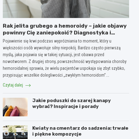
Rak jelita grubego a hemoroidy – jakie objawy
powinny Cię zaniepokoić? Diagnostyka i
różnice
Pojawienie się krwi podczas wypróżniania to moment, który u
większości osób wywołuje silny niepokój. Bardzo często pierwszą
myślą, jaka pojawia się w takiej sytuacji, jest obawa przed
nowotworem. Z drugiej strony, powszechność występowania choroby
hemoroidalnej sprawia, że wielu pacjentów uspokaja się zbyt szybko,
przypisując wszelkie dolegliwości „zwykłym hemoroidom”.…
Czytaj dalej
Jakie poduszki do szarej kanapy
wybrać? Inspiracje i porady
Kwiaty na cmentarz do sadzenia: trwałe
i piękne kompozycje