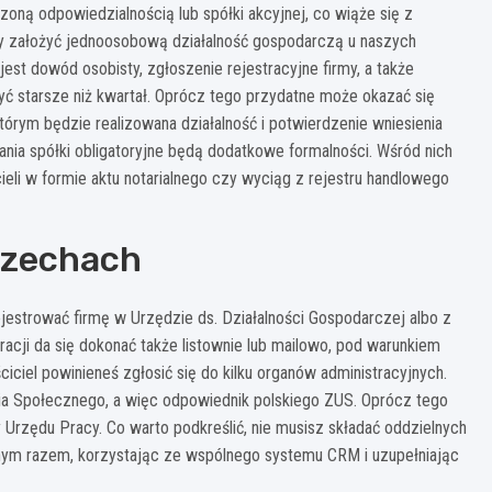
czoną odpowiedzialnością lub spółki akcyjnej, co wiąże się z
y założyć jednoosobową działalność gospodarczą u naszych
st dowód osobisty, zgłoszenie rejestracyjne firmy, a także
yć starsze niż kwartał. Oprócz tego przydatne może okazać się
tórym będzie realizowana działalność i potwierdzenie wniesienia
nia spółki obligatoryjne będą dodatkowe formalności. Wśród nich
li w formie aktu notarialnego czy wyciąg z rejestru handlowego
 Czechach
strować firmę w Urzędzie ds. Działalności Gospodarczej albo z
racji da się dokonać także listownie lub mailowo, pod warunkiem
ściciel powinieneś zgłosić się do kilku organów administracyjnych.
a Społecznego, a więc odpowiednik polskiego ZUS. Oprócz tego
Urzędu Pracy. Co warto podkreślić, nie musisz składać oddzielnych
dnym razem, korzystając ze wspólnego systemu CRM i uzupełniając