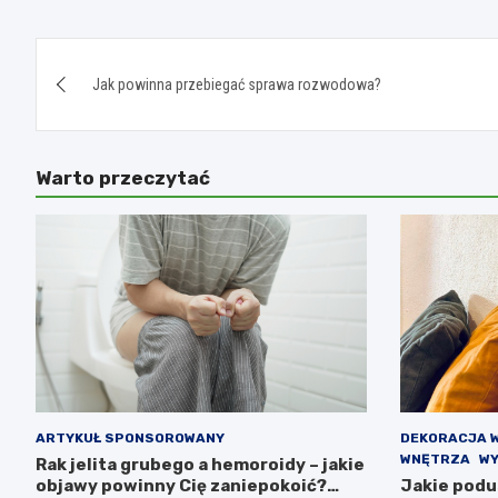
Nawigacja
Jak powinna przebiegać sprawa rozwodowa?
wpisu
Warto przeczytać
ARTYKUŁ SPONSOROWANY
DEKORACJA 
WNĘTRZA
WY
Rak jelita grubego a hemoroidy – jakie
objawy powinny Cię zaniepokoić?
Jakie podu