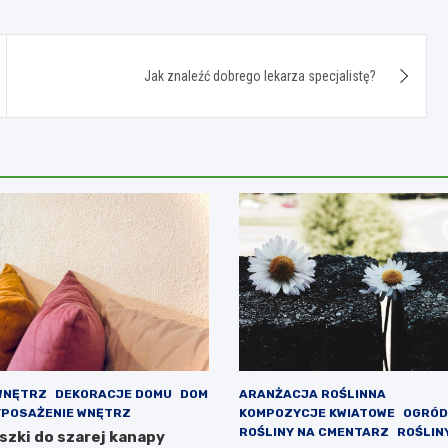
Jak znaleźć dobrego lekarza specjalistę?
WNĘTRZ
DEKORACJE DOMU
DOM
ARANŻACJA ROŚLINNA
POSAŻENIE WNĘTRZ
KOMPOZYCJE KWIATOWE
OGRÓD
ROŚLINY NA CMENTARZ
ROŚLIN
szki do szarej kanapy