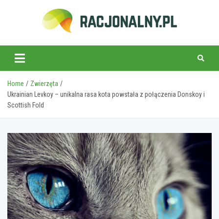
Skip
to
content
racjonalny.pl
Home
Zwierzęta
Ukrainian Levkoy – unikalna rasa kota powstała z połączenia Donskoy i
Scottish Fold