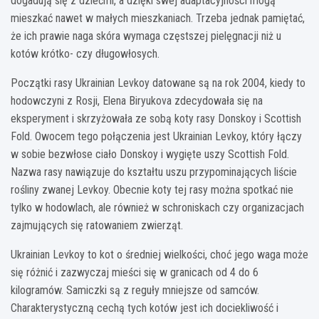
dogadują się z dziećmi, a dzięki swej adaptacyjności mogą
mieszkać nawet w małych mieszkaniach. Trzeba jednak pamiętać,
że ich prawie naga skóra wymaga częstszej pielęgnacji niż u
kotów krótko- czy długowłosych.
Początki rasy Ukrainian Levkoy datowane są na rok 2004, kiedy to
hodowczyni z Rosji, Elena Biryukova zdecydowała się na
eksperyment i skrzyżowała ze sobą koty rasy Donskoy i Scottish
Fold. Owocem tego połączenia jest Ukrainian Levkoy, który łączy
w sobie bezwłose ciało Donskoy i wygięte uszy Scottish Fold.
Nazwa rasy nawiązuje do kształtu uszu przypominających liście
rośliny zwanej Levkoy. Obecnie koty tej rasy można spotkać nie
tylko w hodowlach, ale również w schroniskach czy organizacjach
zajmujących się ratowaniem zwierząt.
Ukrainian Levkoy to kot o średniej wielkości, choć jego waga może
się różnić i zazwyczaj mieści się w granicach od 4 do 6
kilogramów. Samiczki są z reguły mniejsze od samców.
Charakterystyczną cechą tych kotów jest ich dociekliwość i