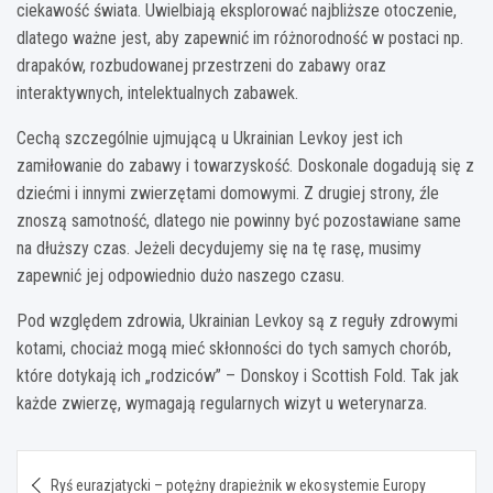
ciekawość świata. Uwielbiają eksplorować najbliższe otoczenie,
dlatego ważne jest, aby zapewnić im różnorodność w postaci np.
drapaków, rozbudowanej przestrzeni do zabawy oraz
interaktywnych, intelektualnych zabawek.
Cechą szczególnie ujmującą u Ukrainian Levkoy jest ich
zamiłowanie do zabawy i towarzyskość. Doskonale dogadują się z
dziećmi i innymi zwierzętami domowymi. Z drugiej strony, źle
znoszą samotność, dlatego nie powinny być pozostawiane same
na dłuższy czas. Jeżeli decydujemy się na tę rasę, musimy
zapewnić jej odpowiednio dużo naszego czasu.
Pod względem zdrowia, Ukrainian Levkoy są z reguły zdrowymi
kotami, chociaż mogą mieć skłonności do tych samych chorób,
które dotykają ich „rodziców” – Donskoy i Scottish Fold. Tak jak
każde zwierzę, wymagają regularnych wizyt u weterynarza.
Nawigacja
Ryś eurazjatycki – potężny drapieżnik w ekosystemie Europy