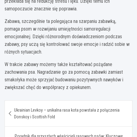
przekłada się na redukcję stresu i lęku. Dzięki temu ich
samopoczucie znacznie się poprawia.
Zabawa, szczególnie ta polegająca na szarpaniu zabawką,
pomaga psom w rozwijaniu umiejętności samoregulacji
emocjonalnej. Dzięki różnorodnym doświadczeniom podczas
zabawy, psy uczą się kontrolować swoje emocje i radzić sobie w
różnych sytuacjach.
W trakcie zabawy możemy także kształtować pożądane
zachowania psa. Nagradzanie go za pomocą zabawki zamiast
smakołyka może sprzyjać budowaniu pozytywnych nawyków i
zwiększać chęć do współpracy z opiekunem.
Nawigacja
Ukrainian Levkoy – unikalna rasa kota powstała z połączenia
wpisu
Donskoy i Scottish Fold
Poradnik dla przyszłych właścicieli rasowych psów: Kluczowe