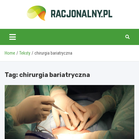
Skip
to
content
racjonalny.pl
Home
Teksty
chirurgia bariatryczna
Tag:
chirurgia bariatryczna