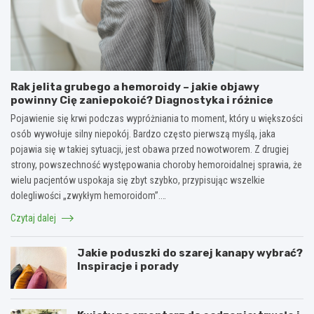
Rak jelita grubego a hemoroidy – jakie objawy
powinny Cię zaniepokoić? Diagnostyka i różnice
Pojawienie się krwi podczas wypróżniania to moment, który u większości
osób wywołuje silny niepokój. Bardzo często pierwszą myślą, jaka
pojawia się w takiej sytuacji, jest obawa przed nowotworem. Z drugiej
strony, powszechność występowania choroby hemoroidalnej sprawia, że
wielu pacjentów uspokaja się zbyt szybko, przypisując wszelkie
dolegliwości „zwykłym hemoroidom”.…
Czytaj dalej
Jakie poduszki do szarej kanapy wybrać?
Inspiracje i porady