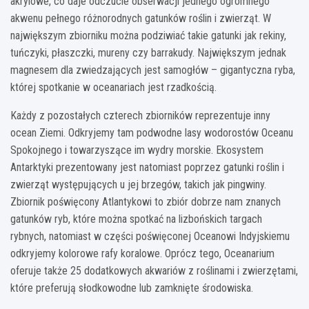
akrylowe, co daje odczucie obserwacji jednego ogromnego
akwenu pełnego różnorodnych gatunków roślin i zwierząt. W
największym zbiorniku można podziwiać takie gatunki jak rekiny,
tuńczyki, płaszczki, mureny czy barrakudy. Największym jednak
magnesem dla zwiedzających jest samogłów – gigantyczna ryba,
której spotkanie w oceanariach jest rzadkością.
Każdy z pozostałych czterech zbiorników reprezentuje inny
ocean Ziemi. Odkryjemy tam podwodne lasy wodorostów Oceanu
Spokojnego i towarzyszące im wydry morskie. Ekosystem
Antarktyki prezentowany jest natomiast poprzez gatunki roślin i
zwierząt występujących u jej brzegów, takich jak pingwiny.
Zbiornik poświęcony Atlantykowi to zbiór dobrze nam znanych
gatunków ryb, które można spotkać na lizbońskich targach
rybnych, natomiast w części poświęconej Oceanowi Indyjskiemu
odkryjemy kolorowe rafy koralowe. Oprócz tego, Oceanarium
oferuje także 25 dodatkowych akwariów z roślinami i zwierzętami,
które preferują słodkowodne lub zamknięte środowiska.