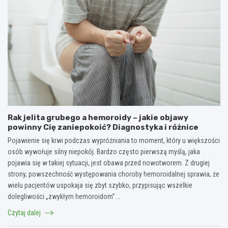
Rak jelita grubego a hemoroidy – jakie objawy
powinny Cię zaniepokoić? Diagnostyka i różnice
Pojawienie się krwi podczas wypróżniania to moment, który u większości
osób wywołuje silny niepokój. Bardzo często pierwszą myślą, jaka
pojawia się w takiej sytuacji, jest obawa przed nowotworem. Z drugiej
strony, powszechność występowania choroby hemoroidalnej sprawia, że
wielu pacjentów uspokaja się zbyt szybko, przypisując wszelkie
dolegliwości „zwykłym hemoroidom”.…
Czytaj dalej