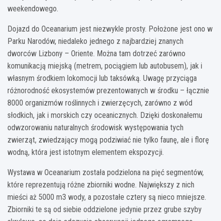
weekendowego.
Dojazd do Oceanarium jest niezwykle prosty. Położone jest ono w
Parku Narodów, niedaleko jednego z najbardziej znanych
dworców Lizbony – Oriente. Można tam dotrzeć zarówno
komunikacją miejską (metrem, pociągiem lub autobusem), jak i
własnym środkiem lokomocji lub taksówką. Uwagę przyciąga
różnorodność ekosystemów prezentowanych w środku – łącznie
8000 organizmów roślinnych i zwierzęcych, zarówno z wód
słodkich, jak i morskich czy oceanicznych. Dzięki doskonałemu
odwzorowaniu naturalnych środowisk występowania tych
zwierząt, zwiedzający mogą podziwiać nie tylko faunę, ale i florę
wodną, która jest istotnym elementem ekspozycji.
Wystawa w Oceanarium została podzielona na pięć segmentów,
które reprezentują różne zbiorniki wodne. Największy z nich
mieści aż 5000 m3 wody, a pozostałe cztery są nieco mniejsze.
Zbiorniki te są od siebie oddzielone jedynie przez grube szyby