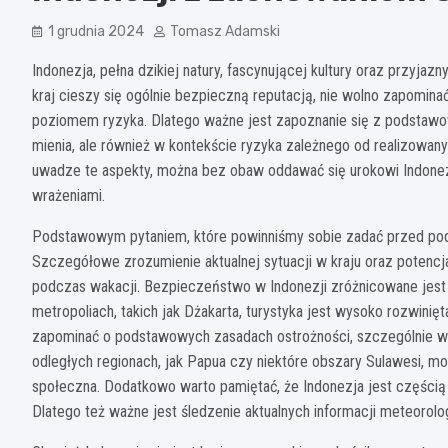
1 grudnia 2024
Tomasz Adamski
Indonezja, pełna dzikiej natury, fascynującej kultury oraz przyja
kraj cieszy się ogólnie bezpieczną reputacją, nie wolno zapomi
poziomem ryzyka. Dlatego ważne jest zapoznanie się z podstaw
mienia, ale również w kontekście ryzyka zależnego od realizowan
uwadze te aspekty, można bez obaw oddawać się urokowi Indonezj
wrażeniami.
Podstawowym pytaniem, które powinniśmy sobie zadać przed podró
Szczegółowe zrozumienie aktualnej sytuacji w kraju oraz potencj
podczas wakacji. Bezpieczeństwo w Indonezji zróżnicowane jest 
metropoliach, takich jak Dżakarta, turystyka jest wysoko rozwinięt
zapominać o podstawowych zasadach ostrożności, szczególnie w m
odległych regionach, jak Papua czy niektóre obszary Sulawesi, mo
społeczna. Dodatkowo warto pamiętać, że Indonezja jest częścią t
Dlatego też ważne jest śledzenie aktualnych informacji meteorolo