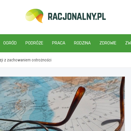
racjonalny.pl
OGRÓD
PODRÓŻE
PRACA
RODZINA
ZDROWIE
ZW
zji z zachowaniem ostrożności