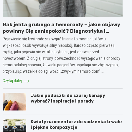
Rak jelita grubego a hemoroidy – jakie objawy
powinny Cię zaniepokoić? Diagnostyka i
różnice
Pojawienie się krwi podczas wypróżniania to moment, który u
większości osób wywołuje silny niepokój. Bardzo często pierwszą
myślą, jaka pojawia się w takiej sytuacji, jest obawa przed
nowotworem. Z drugiej strony, powszechność występowania choroby
hemoroidalnej sprawia, że wielu pacjentów uspokaja się zbyt szybko,
przypisując wszelkie dolegliwości „zwykłym hemoroidom”.…
Czytaj dalej
Jakie poduszki do szarej kanapy
wybrać? Inspiracje i porady
Kwiaty na cmentarz do sadzenia: trwałe
i piękne kompozycje