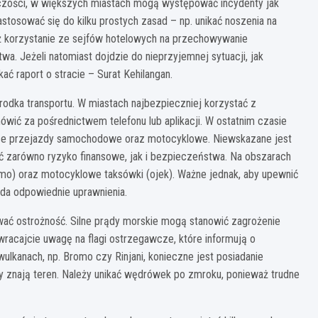
pczości, w większych miastach mogą występować incydenty jak
tosować się do kilku prostych zasad – np. unikać noszenia na
 korzystanie ze sejfów hotelowych na przechowywanie
. Jeżeli natomiast dojdzie do nieprzyjemnej sytuacji, jak
kać raport o stracie – Surat Kehilangan.
dka transportu. W miastach najbezpieczniej korzystać z
ówić za pośrednictwem telefonu lub aplikacji. W ostatnim czasie
ujące przejazdy samochodowe oraz motocyklowe. Niewskazane jest
ć zarówno ryzyko finansowe, jak i bezpieczeństwa. Na obszarach
emo) oraz motocyklowe taksówki (ojek). Ważne jednak, aby upewnić
ada odpowiednie uprawnienia.
ać ostrożność. Silne prądy morskie mogą stanowić zagrożenie
acajcie uwagę na flagi ostrzegawcze, które informują o
ulkanach, np. Bromo czy Rinjani, konieczne jest posiadanie
 znają teren. Należy unikać wędrówek po zmroku, ponieważ trudne