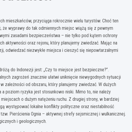
znych mieszkańców, przyciąga rokrocznie wielu turystów. Choć ten
nać, że wyprawy do tak odmiennych miejsc wiążą się z pewnym
owymi zasadami bezpieczeństwa – nie tylko pod kątem ochrony
ych aktywności oraz rejonu, który planujemy zwiedzać. Mając na
i, odwiedzać niezwykłe miejsca i cieszyć się niepowtarzalnymi
żą do Indonezji jest: „Czy to miejsce jest bezpieczne?”.
alnych zagrożeń znacznie ułatwi uniknięcie niewygodnych sytuacji
w zależności od obszaru, który planujemy zwiedzać. W dużych
a a poziom ryzyka jest stosunkowo niski. Mimo to, nie należy
iejscach o dużym natężeniu ruchu. Z drugiej strony, w bardziej
gą występować lokalne konflikty polityczne oraz niestabilność
zw. Pierścienia Ognia – aktywnej strefy sejsmicznej i wulkanicznej.
gicznych i geologicznych.