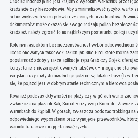
Chociaż Indonezja nie jest krajem o wysokim wskaźniku przestę
kradzieże czy kieszonkowie. Aby zminimalizować ryzyko, warto zas
sobie większych sum gotówki czy cennych przedmiotów. Również
dokumentów może okazać się swego rodzaju polisą bezpieczeństwa
kradzież, należy zgłosić to na najbliższym posterunku policji i uzys
Kolejnym aspektem bezpieczeństwa jest wybór odpowiedniego śro
licencjonowanych taksówek, takich jak Blue Bird, które można zam
popularność zdobyły także aplikacje typu Grab czy Gojek, ofer
korzystanie z niezarejestrowanych taksówek – mogą one stanowi
wiejskich czy małych miastach popularne są lokalne busy (tzw. b
się, że pojazd jest w dobrym stanie technicznym a kierowca posi
Również podczas aktywności na plaży czy w górach warto zachow
zwłaszcza na plażach Bali, Sumatry czy wysp Komodo. Zawsze zwr
warunkach do kąpieli. W górach, zwłaszcza podczas trekkingu na w
odpowiedniego wyposażenia oraz wynajęcie przewodników, którzy
warunki terenowe mogą stanowić ryzyko.