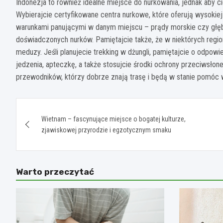
Indonezja to również idealne miejsce do nurkowania, jednak aby c
Wybierajcie certyfikowane centra nurkowe, które oferują wysokiej 
warunkami panującymi w danym miejscu – prądy morskie czy głęb
doświadczonych nurków. Pamiętajcie także, że w niektórych regio
meduzy. Jeśli planujecie trekking w dżungli, pamiętajcie o odpo
jedzenia, apteczkę, a także stosujcie środki ochrony przeciwsł
przewodników, którzy dobrze znają trasę i będą w stanie pomóc 
Nawigacja
Wietnam – fascynujące miejsce o bogatej kulturze,
wpisu
zjawiskowej przyrodzie i egzotycznym smaku
Warto przeczytać