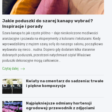
Jakie poduszki do szarej kanapy wybrać?
Inspiracje i porady
Szara kanapa to jak czyste płótno – daje nieskończone możliwości
aranżacyjne i pozwala na eksperymenty z kolorami i teksturami. Kiedy
wprowadziliśmy z mężem szarą sofę do naszego salonu, początkowo
wydawała się nieco… nudna. Dopiero gdy dodałam kilka starannie
dobranych poduszek, przestrzeń natychmiast ożyła! Właściwe
poduszki dekoracyjne mogą całkowicie…
Czytaj dalej
Kwiaty na cmentarz do sadzenia: trwałe
i piękne kompozycje
Najpiękniejsze odmiany hortensji
ogrodowej: przewodnik z zdjęciami