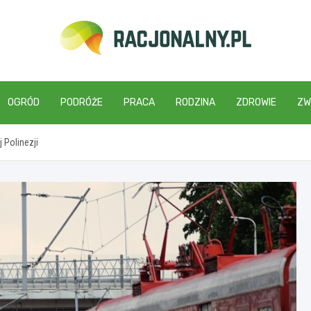
racjonalny.pl
OGRÓD
PODRÓŻE
PRACA
RODZINA
ZDROWIE
ZW
 Polinezji