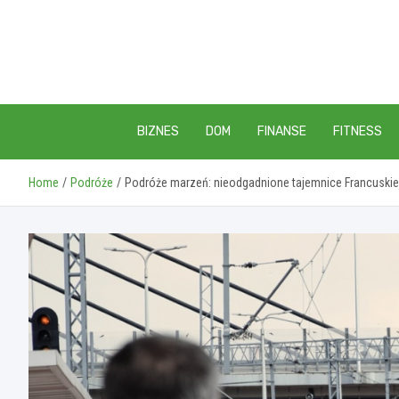
Skip
to
content
BIZNES
DOM
FINANSE
FITNESS
Home
Podróże
Podróże marzeń: nieodgadnione tajemnice Francuskiej