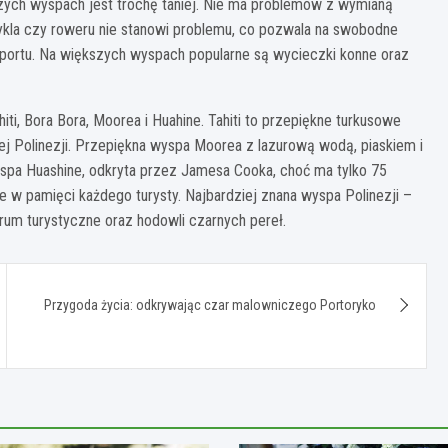
szych wyspach jest trochę taniej. Nie ma problemów z wymianą
ykla czy roweru nie stanowi problemu, co pozwala na swobodne
nsportu. Na większych wyspach popularne są wycieczki konne oraz
iti, Bora Bora, Moorea i Huahine. Tahiti to przepiękne turkusowe
nej Polinezji. Przepiękna wyspa Moorea z lazurową wodą, piaskiem i
Wyspa Huashine, odkryta przez Jamesa Cooka, choć ma tylko 75
 w pamięci każdego turysty. Najbardziej znana wyspa Polinezji –
rum turystyczne oraz hodowli czarnych pereł.
Przygoda życia: odkrywając czar malowniczego Portoryko