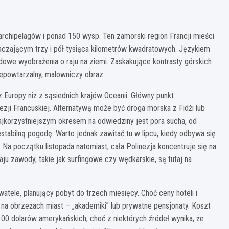
archipelagów i ponad 150 wysp. Ten zamorski region Francji mieści
raczającym trzy i pół tysiąca kilometrów kwadratowych. Językiem
udowe wyobrażenia o raju na ziemi. Zaskakujące kontrasty górskich
powtarzalny, malowniczy obraz.
Europy niż z sąsiednich krajów Oceanii. Główny punkt
ezji Francuskiej. Alternatywą może być droga morska z Fidżi lub
 Najkorzystniejszym okresem na odwiedziny jest pora sucha, od
estabilną pogodę. Warto jednak zawitać tu w lipcu, kiedy odbywa się
u. Na początku listopada natomiast, cała Polinezja koncentruje się na
u zawody, takie jak surfingowe czy wędkarskie, są tutaj na
ele, planujący pobyt do trzech miesięcy. Choć ceny hoteli i
 na obrzeżach miast – „akademiki” lub prywatne pensjonaty. Koszt
100 dolarów amerykańskich, choć z niektórych źródeł wynika, że