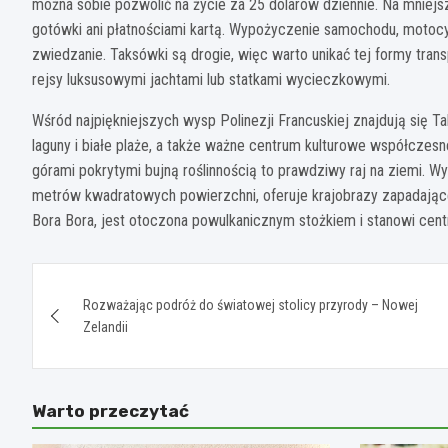
można sobie pozwolić na życie za 25 dolarów dziennie. Na mniej
gotówki ani płatnościami kartą. Wypożyczenie samochodu, motoc
zwiedzanie. Taksówki są drogie, więc warto unikać tej formy tra
rejsy luksusowymi jachtami lub statkami wycieczkowymi.
Wśród najpiękniejszych wysp Polinezji Francuskiej znajdują się Tah
laguny i białe plaże, a także ważne centrum kulturowe współczes
górami pokrytymi bujną roślinnością to prawdziwy raj na ziemi. 
metrów kwadratowych powierzchni, oferuje krajobrazy zapadające
Bora Bora, jest otoczona powulkanicznym stożkiem i stanowi cent
Nawigacja
Rozważając podróż do światowej stolicy przyrody – Nowej
wpisu
Zelandii
Warto przeczytać