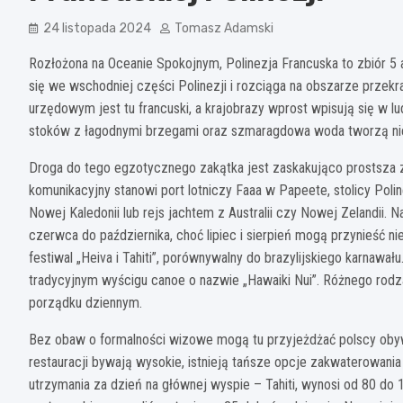
24 listopada 2024
Tomasz Adamski
Rozłożona na Oceanie Spokojnym, Polinezja Francuska to zbiór 5 
się we wschodniej części Polinezji i rozciąga na obszarze przek
urzędowym jest tu francuski, a krajobrazy wprost wpisują się w l
stoków z łagodnymi brzegami oraz szmaragdowa woda tworzą nie
Droga do tego egzotycznego zakątka jest zaskakująco prostsza z 
komunikacyjny stanowi port lotniczy Faaa w Papeete, stolicy Polin
Nowej Kaledonii lub rejs jachtem z Australii czy Nowej Zelandii.
czerwca do października, choć lipiec i sierpień mogą przynieść ni
festiwal „Heiva i Tahiti”, porównywalny do brazylijskiego karnawał
tradycyjnym wyścigu canoe o nazwie „Hawaiki Nui”. Różnego rodzaj
porządku dziennym.
Bez obaw o formalności wizowe mogą tu przyjeżdżać polscy obywat
restauracji bywają wysokie, istnieją tańsze opcje zakwaterowania
utrzymania za dzień na głównej wyspie – Tahiti, wynosi od 80 do 