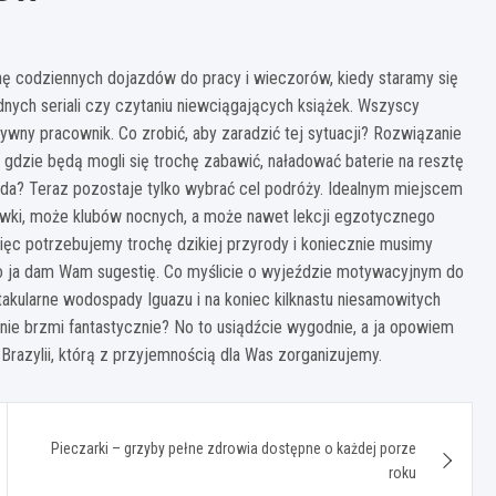
 codziennych dojazdów do pracy i wieczorów, kiedy staramy się
nych seriali czy czytaniu niewciągających książek. Wszyscy
wny pracownik. Co zrobić, aby zaradzić tej sytuacji? Rozwiązanie
gdzie będą mogli się trochę zabawić, naładować baterie na resztę
wda? Teraz pozostaje tylko wybrać cel podróży. Idealnym miejscem
rywki, może klubów nocnych, a może nawet lekcji egzotycznego
ięc potrzebujemy trochę dzikiej przyrody i koniecznie musimy
 To ja dam Wam sugestię. Co myślicie o wyjeździe motywacyjnym do
ktakularne wodospady Iguazu i na koniec kilknastu niesamowitych
o nie brzmi fantastycznie? No to usiądźcie wygodnie, a ja opowiem
razylii, którą z przyjemnością dla Was zorganizujemy.
Pieczarki – grzyby pełne zdrowia dostępne o każdej porze
roku