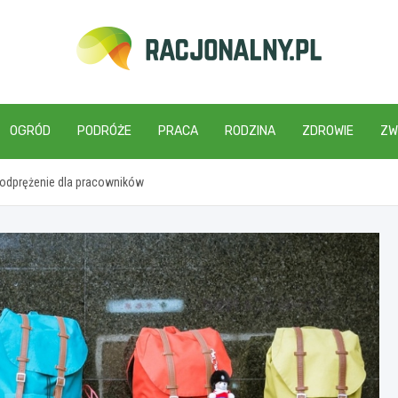
racjonalny.pl
OGRÓD
PODRÓŻE
PRACA
RODZINA
ZDROWIE
ZW
 odprężenie dla pracowników