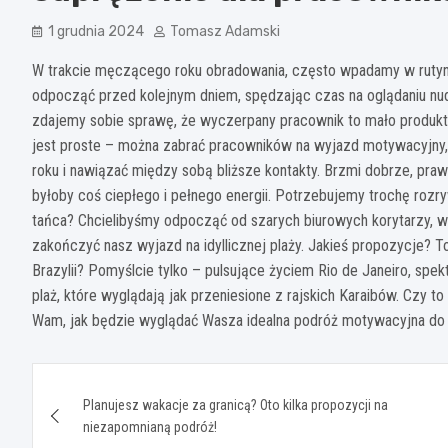
1 grudnia 2024
Tomasz Adamski
W trakcie męczącego roku obradowania, często wpadamy w rutynę
odpocząć przed kolejnym dniem, spędzając czas na oglądaniu nud
zdajemy sobie sprawę, że wyczerpany pracownik to mało produkty
jest proste – można zabrać pracowników na wyjazd motywacyjny, 
roku i nawiązać między sobą bliższe kontakty. Brzmi dobrze, pra
byłoby coś ciepłego i pełnego energii. Potrzebujemy trochę roz
tańca? Chcielibyśmy odpocząć od szarych biurowych korytarzy, w
zakończyć nasz wyjazd na idyllicznej plaży. Jakieś propozycje?
Brazylii? Pomyślcie tylko – pulsujące życiem Rio de Janeiro, spe
plaż, które wyglądają jak przeniesione z rajskich Karaibów. Czy t
Wam, jak będzie wyglądać Wasza idealna podróż motywacyjna do B
Nawigacja
Planujesz wakacje za granicą? Oto kilka propozycji na
wpisu
niezapomnianą podróż!