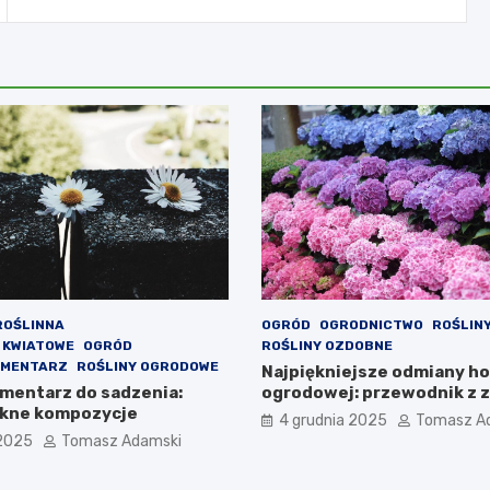
ROŚLINNA
OGRÓD
OGRODNICTWO
ROŚLIN
 KWIATOWE
OGRÓD
ROŚLINY OZDOBNE
CMENTARZ
ROŚLINY OGRODOWE
Najpiękniejsze odmiany ho
cmentarz do sadzenia:
ogrodowej: przewodnik z z
iękne kompozycje
4 grudnia 2025
Tomasz A
 2025
Tomasz Adamski