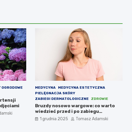
Y OGRODOWE
MEDYCYNA
MEDYCYNA ESTETYCZNA
PIELĘGNACJA SKÓRY
ZABIEGI DERMATOLOGICZNE
ZDROWIE
rtensji
djęciami
Bruzdy nosowo wargowe: co warto
wiedzieć przed i po zabiegu
damski
medycyny estetycznej
1 grudnia 2025
Tomasz Adamski