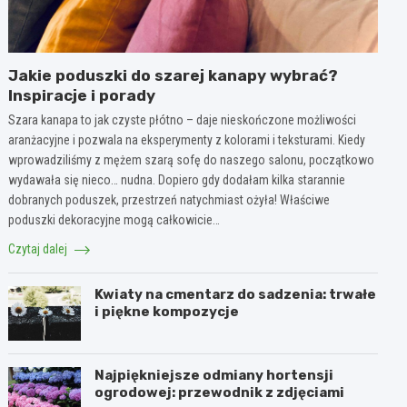
Jakie poduszki do szarej kanapy wybrać?
Inspiracje i porady
Szara kanapa to jak czyste płótno – daje nieskończone możliwości
aranżacyjne i pozwala na eksperymenty z kolorami i teksturami. Kiedy
wprowadziliśmy z mężem szarą sofę do naszego salonu, początkowo
wydawała się nieco… nudna. Dopiero gdy dodałam kilka starannie
dobranych poduszek, przestrzeń natychmiast ożyła! Właściwe
poduszki dekoracyjne mogą całkowicie…
Czytaj dalej
Kwiaty na cmentarz do sadzenia: trwałe
i piękne kompozycje
Najpiękniejsze odmiany hortensji
ogrodowej: przewodnik z zdjęciami