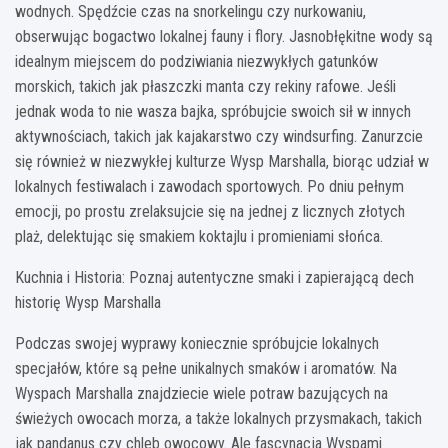
wodnych. Spędźcie czas na snorkelingu czy nurkowaniu,
obserwując bogactwo lokalnej fauny i flory. Jasnobłękitne wody są
idealnym miejscem do podziwiania niezwykłych gatunków
morskich, takich jak płaszczki manta czy rekiny rafowe. Jeśli
jednak woda to nie wasza bajka, spróbujcie swoich sił w innych
aktywnościach, takich jak kajakarstwo czy windsurfing. Zanurzcie
się również w niezwykłej kulturze Wysp Marshalla, biorąc udział w
lokalnych festiwalach i zawodach sportowych. Po dniu pełnym
emocji, po prostu zrelaksujcie się na jednej z licznych złotych
plaż, delektując się smakiem koktajlu i promieniami słońca.
Kuchnia i Historia: Poznaj autentyczne smaki i zapierającą dech
historię Wysp Marshalla
Podczas swojej wyprawy koniecznie spróbujcie lokalnych
specjałów, które są pełne unikalnych smaków i aromatów. Na
Wyspach Marshalla znajdziecie wiele potraw bazujących na
świeżych owocach morza, a także lokalnych przysmakach, takich
jak pandanus czy chleb owocowy. Ale fascynacja Wyspami