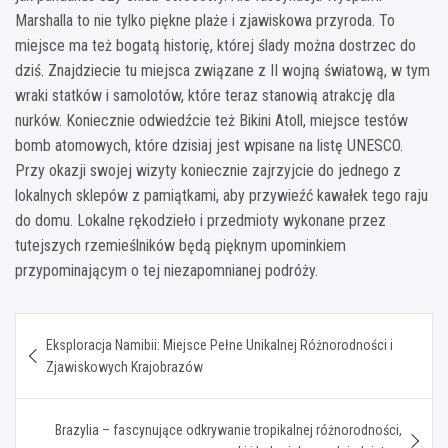
Marshalla to nie tylko piękne plaże i zjawiskowa przyroda. To
miejsce ma też bogatą historię, której ślady można dostrzec do
dziś. Znajdziecie tu miejsca związane z II wojną światową, w tym
wraki statków i samolotów, które teraz stanowią atrakcję dla
nurków. Koniecznie odwiedźcie też Bikini Atoll, miejsce testów
bomb atomowych, które dzisiaj jest wpisane na listę UNESCO.
Przy okazji swojej wizyty koniecznie zajrzyjcie do jednego z
lokalnych sklepów z pamiątkami, aby przywieźć kawałek tego raju
do domu. Lokalne rękodzieło i przedmioty wykonane przez
tutejszych rzemieślników będą pięknym upominkiem
przypominającym o tej niezapomnianej podróży.
Nawigacja
Eksploracja Namibii: Miejsce Pełne Unikalnej Różnorodności i
wpisu
Zjawiskowych Krajobrazów
Brazylia – fascynujące odkrywanie tropikalnej różnorodności,