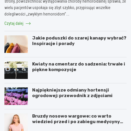
strony, powszechność występowania choroby hemoroidalnej sprawia, że
wielu pacjentów uspokaja się zbyt szybko, przypisując wszelkie
dolegliwości „zwykłym hemoroidom”.…
Czytaj dalej
Jakie poduszki do szarej kanapy wybrać?
Inspiracje i porady
Kwiaty na cmentarz do sadzenia: trwałe i
piękne kompozycje
Najpiękniejsze odmiany hortensji
ogrodowej: przewodnik z zdjęciami
Bruzdy nosowo wargowe: co warto
wiedzieć przed i po zabiegu medycyny
estetycznej