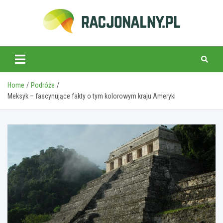
Skip
to
content
racjonalny.pl
Home
Podróże
Meksyk – fascynujące fakty o tym kolorowym kraju Ameryki