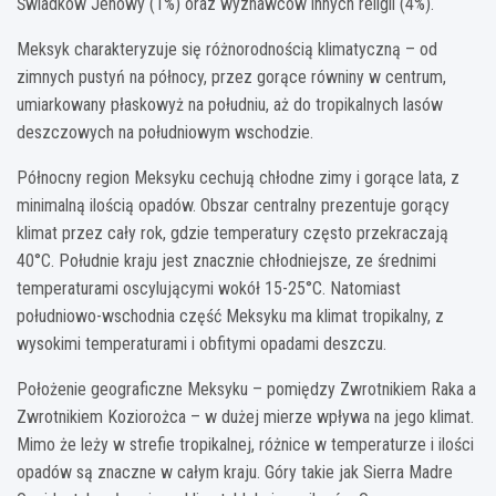
Świadków Jehowy (1%) oraz wyznawców innych religii (4%).
Meksyk charakteryzuje się różnorodnością klimatyczną – od
zimnych pustyń na północy, przez gorące równiny w centrum,
umiarkowany płaskowyż na południu, aż do tropikalnych lasów
deszczowych na południowym wschodzie.
Północny region Meksyku cechują chłodne zimy i gorące lata, z
minimalną ilością opadów. Obszar centralny prezentuje gorący
klimat przez cały rok, gdzie temperatury często przekraczają
40°C. Południe kraju jest znacznie chłodniejsze, ze średnimi
temperaturami oscylującymi wokół 15-25°C. Natomiast
południowo-wschodnia część Meksyku ma klimat tropikalny, z
wysokimi temperaturami i obfitymi opadami deszczu.
Położenie geograficzne Meksyku – pomiędzy Zwrotnikiem Raka a
Zwrotnikiem Koziorożca – w dużej mierze wpływa na jego klimat.
Mimo że leży w strefie tropikalnej, różnice w temperaturze i ilości
opadów są znaczne w całym kraju. Góry takie jak Sierra Madre