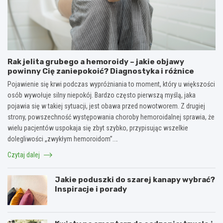
Rak jelita grubego a hemoroidy – jakie objawy
powinny Cię zaniepokoić? Diagnostyka i różnice
Pojawienie się krwi podczas wypróżniania to moment, który u większości
osób wywołuje silny niepokój. Bardzo często pierwszą myślą, jaka
pojawia się w takiej sytuacji, jest obawa przed nowotworem. Z drugiej
strony, powszechność występowania choroby hemoroidalnej sprawia, że
wielu pacjentów uspokaja się zbyt szybko, przypisując wszelkie
dolegliwości „zwykłym hemoroidom”.…
Czytaj dalej
Jakie poduszki do szarej kanapy wybrać?
Inspiracje i porady