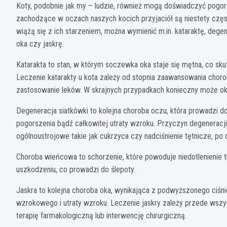
Koty, podobnie jak my – ludzie, również mogą doświadczyć pogors
zachodzące w oczach naszych kocich przyjaciół są niestety częs
wiążą się z ich starzeniem, można wymienić m.in. kataraktę, deg
oka czy jaskrę.
Katarakta to stan, w którym soczewka oka staje się mętna, co sk
Leczenie katarakty u kota zależy od stopnia zaawansowania choro
zastosowanie leków. W skrajnych przypadkach konieczny może oka
Degeneracja siatkówki to kolejna choroba oczu, która prowadzi do
pogorszenia bądź całkowitej utraty wzroku. Przyczyn degeneracj
ogólnoustrojowe takie jak cukrzyca czy nadciśnienie tętnicze, po 
Choroba wieńcowa to schorzenie, które powoduje niedotlenienie 
uszkodzeniu, co prowadzi do ślepoty.
Jaskra to kolejna choroba oka, wynikająca z podwyższonego ciś
wzrokowego i utraty wzroku. Leczenie jaskry zależy przede wsz
terapię farmakologiczną lub interwencję chirurgiczną.