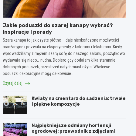
Jakie poduszki do szarej kanapy wybrać?
Inspiracje i porady
Szara kanapa to jak czyste płótno – daje nieskończone możliwości
aranżacyjne i pozwala na eksperymenty z kolorami i teksturami. Kiedy
wprowadziliśmy z mężem szarą sofę do naszego salonu, początkowo
wydawała się nieco… nudna. Dopiero gdy dodałam kilka starannie
dobranych poduszek, przestrzeń natychmiast ożyła! Właściwe
poduszki dekoracyjne mogą całkowicie…
Czytaj dalej
Kwiaty na cmentarz do sadzenia: trwałe
i piękne kompozycje
Najpiękniejsze odmiany hortensji
ogrodowej: przewodnik z zdjęciami