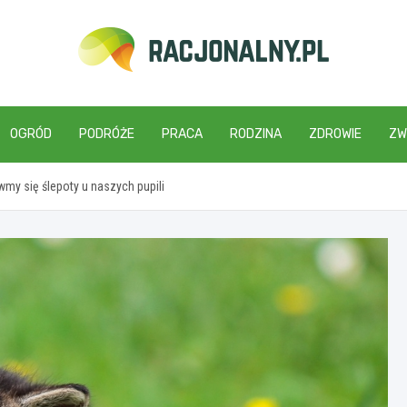
racjonalny.pl
OGRÓD
PODRÓŻE
PRACA
RODZINA
ZDROWIE
ZW
my się ślepoty u naszych pupili