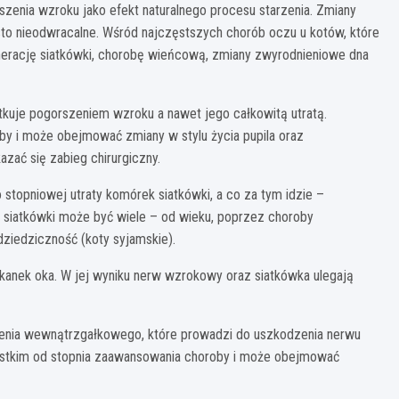
zenia wzroku jako efekt naturalnego procesu starzenia. Zmiany
to nieodwracalne. Wśród najczęstszych chorób oczu u kotów, które
enerację siatkówki, chorobę wieńcową, zmiany zwyrodnieniowe dna
utkuje pogorszeniem wzroku a nawet jego całkowitą utratą.
by i może obejmować zmiany w stylu życia pupila oraz
zać się zabieg chirurgiczny.
 stopniowej utraty komórek siatkówki, a co za tym idzie –
i siatkówki może być wiele – od wieku, poprzez choroby
dziedziczność (koty syjamskie).
tkanek oka. W jej wyniku nerw wzrokowy oraz siatkówka ulegają
nienia wewnątrzgałkowego, które prowadzi do uszkodzenia nerwu
ystkim od stopnia zaawansowania choroby i może obejmować