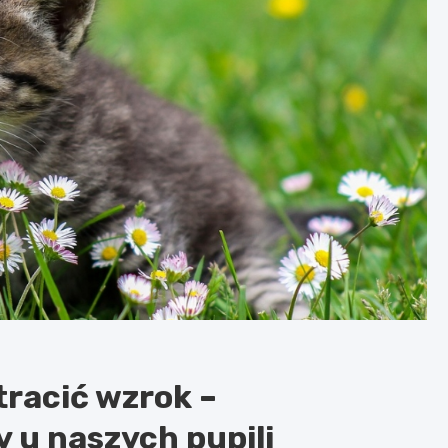
tracić wzrok –
 u naszych pupili