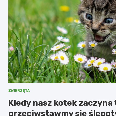
ZWIERZĘTA
Kiedy nasz kotek zaczyna 
przeciwstawmy się ślepoty