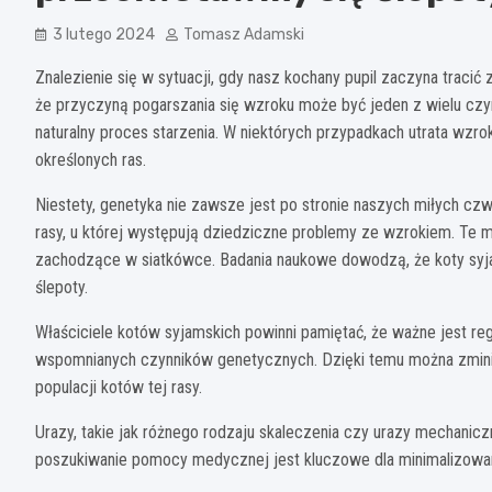
3 lutego 2024
Tomasz Adamski
Znalezienie się w sytuacji, gdy nasz kochany pupil zaczyna traci
że przyczyną pogarszania się wzroku może być jeden z wielu czyn
naturalny proces starzenia. W niektórych przypadkach utrata wzrok
określonych ras.
Niestety, genetyka nie zawsze jest po stronie naszych miłych cz
rasy, u której występują dziedziczne problemy ze wzrokiem. Te
zachodzące w siatkówce. Badania naukowe dowodzą, że koty syja
ślepoty.
Właściciele kotów syjamskich powinni pamiętać, że ważne jest r
wspomnianych czynników genetycznych. Dzięki temu można zminim
populacji kotów tej rasy.
Urazy, takie jak różnego rodzaju skaleczenia czy urazy mechanic
poszukiwanie pomocy medycznej jest kluczowe dla minimalizowani