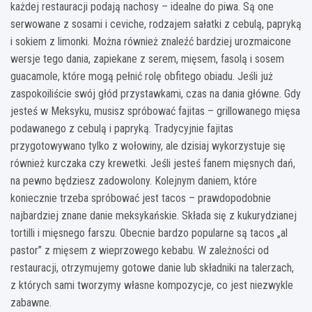
każdej restauracji podają nachosy – idealne do piwa. Są one
serwowane z sosami i ceviche, rodzajem sałatki z cebulą, papryką
i sokiem z limonki. Można również znaleźć bardziej urozmaicone
wersje tego dania, zapiekane z serem, mięsem, fasolą i sosem
guacamole, które mogą pełnić rolę obfitego obiadu. Jeśli już
zaspokoiliście swój głód przystawkami, czas na dania główne. Gdy
jesteś w Meksyku, musisz spróbować fajitas – grillowanego mięsa
podawanego z cebulą i papryką. Tradycyjnie fajitas
przygotowywano tylko z wołowiny, ale dzisiaj wykorzystuje się
również kurczaka czy krewetki. Jeśli jesteś fanem mięsnych dań,
na pewno będziesz zadowolony. Kolejnym daniem, które
koniecznie trzeba spróbować jest tacos – prawdopodobnie
najbardziej znane danie meksykańskie. Składa się z kukurydzianej
tortilli i mięsnego farszu. Obecnie bardzo popularne są tacos „al
pastor” z mięsem z wieprzowego kebabu. W zależności od
restauracji, otrzymujemy gotowe danie lub składniki na talerzach,
z których sami tworzymy własne kompozycje, co jest niezwykle
zabawne.