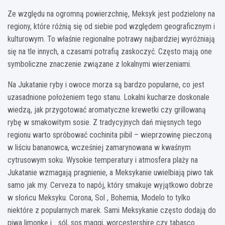
Ze względu na ogromną powierzchnię, Meksyk jest podzielony na
regiony, które różnią się od siebie pod względem geograficznym i
kulturowym. To właśnie regionalne potrawy najbardziej wyróżniają
się na tle innych, a czasami potrafią zaskoczyć. Często mają one
symboliczne znaczenie związane z lokalnymi wierzeniami.
Na Jukatanie ryby i owoce morza są bardzo popularne, co jest
uzasadnione położeniem tego stanu. Lokalni kucharze doskonale
wiedzą, jak przygotować aromatyczne krewetki czy grillowaną
rybę w smakowitym sosie. Z tradycyjnych dań mięsnych tego
regionu warto spróbować cochinita pibil – wieprzowinę pieczoną
w liściu bananowca, wcześniej zamarynowana w kwaśnym
cytrusowym soku. Wysokie temperatury i atmosfera plaży na
Jukatanie wzmagają pragnienie, a Meksykanie uwielbiają piwo tak
samo jak my. Cerveza to napój, który smakuje wyjątkowo dobrze
w słońcu Meksyku. Corona, Sol , Bohemia, Modelo to tylko
niektóre z popularnych marek. Sami Meksykanie często dodają do
piwa limonkę i… sól, sos maggi, worcestershire czy tabasco