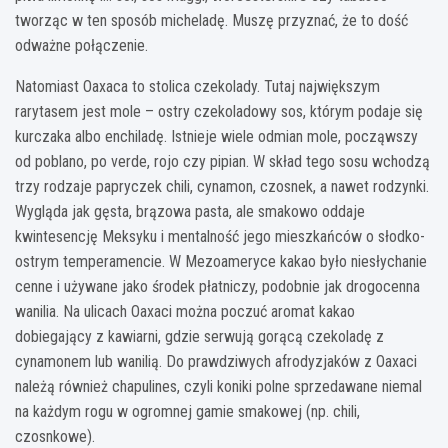
tworząc w ten sposób micheladę. Muszę przyznać, że to dość
odważne połączenie.
Natomiast Oaxaca to stolica czekolady. Tutaj największym
rarytasem jest mole – ostry czekoladowy sos, którym podaje się
kurczaka albo enchiladę. Istnieje wiele odmian mole, począwszy
od poblano, po verde, rojo czy pipian. W skład tego sosu wchodzą
trzy rodzaje papryczek chili, cynamon, czosnek, a nawet rodzynki.
Wygląda jak gęsta, brązowa pasta, ale smakowo oddaje
kwintesencję Meksyku i mentalność jego mieszkańców o słodko-
ostrym temperamencie. W Mezoameryce kakao było niesłychanie
cenne i używane jako środek płatniczy, podobnie jak drogocenna
wanilia. Na ulicach Oaxaci można poczuć aromat kakao
dobiegający z kawiarni, gdzie serwują gorącą czekoladę z
cynamonem lub wanilią. Do prawdziwych afrodyzjaków z Oaxaci
należą również chapulines, czyli koniki polne sprzedawane niemal
na każdym rogu w ogromnej gamie smakowej (np. chili,
czosnkowe).