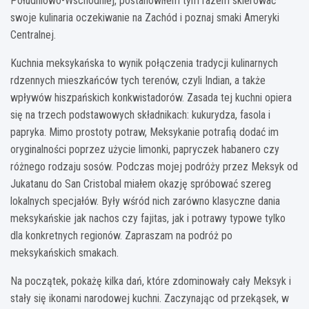
Południowo-Wschodniej, postanowiłem tym razem skierować
swoje kulinaria oczekiwanie na Zachód i poznaj smaki Ameryki
Centralnej.
Kuchnia meksykańska to wynik połączenia tradycji kulinarnych
rdzennych mieszkańców tych terenów, czyli Indian, a także
wpływów hiszpańskich konkwistadorów. Zasada tej kuchni opiera
się na trzech podstawowych składnikach: kukurydza, fasola i
papryka. Mimo prostoty potraw, Meksykanie potrafią dodać im
oryginalności poprzez użycie limonki, papryczek habanero czy
różnego rodzaju sosów. Podczas mojej podróży przez Meksyk od
Jukatanu do San Cristobal miałem okazję spróbować szereg
lokalnych specjałów. Były wśród nich zarówno klasyczne dania
meksykańskie jak nachos czy fajitas, jak i potrawy typowe tylko
dla konkretnych regionów. Zapraszam na podróż po
meksykańskich smakach.
Na początek, pokażę kilka dań, które zdominowały cały Meksyk i
stały się ikonami narodowej kuchni. Zaczynając od przekąsek, w