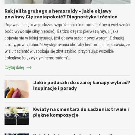
Rak jelita grubego a hemoroidy – jakie objawy
powinny Cię zaniepokoić? Diagnostyka i różnice
Pojawienie się krwi podczas wypróżniania to moment, który u większości
osób wywołuje silny niepokój. Bardzo często pierwszą myślą, jaka
pojawia się w takiej sytuacji, jest obawa przed nowotworem. Z drugiej
strony, powszechność występowania choroby hemoroidalnej sprawia, że
wielu pacjentów uspokaja się zbyt szybko, przypisując wszelkie
dolegliwości „zwykłym hemoroidom”.…
Czytaj dalej
Jakie poduszki do szarej kanapy wybrać?
Inspiracje i porady
Kwiaty na cmentarz do sadzenia: trwałe i
piękne kompozycje