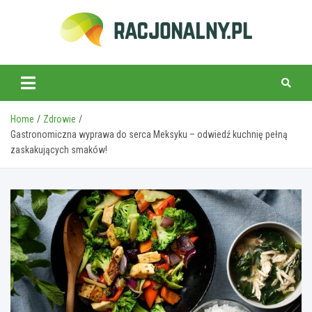
Skip
to
content
racjonalny.pl
Home
Zdrowie
Gastronomiczna wyprawa do serca Meksyku – odwiedź kuchnię pełną
zaskakujących smaków!