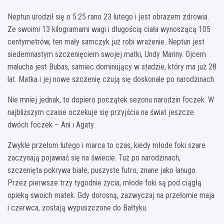
Neptun urodził się o 5:25 rano 23 lutego i jest obrazem zdrowia.
Ze swoimi 13 kilogramami wagi i długością ciała wynoszącą 105
centymetrów, ten mały samczyk już robi wrażenie. Neptun jest
siedemnastym szczenięciem swojej matki, Undy Mariny. Ojcem
malucha jest Bubas, samiec dominujący w stadzie, który ma już 28
lat. Matka i jej nowe szczenię czują się doskonale po narodzinach.
Nie mniej jednak, to dopiero początek sezonu narodzin foczek. W
najbliższym czasie oczekuje się przyjścia na świat jeszcze
dwóch foczek – Ani i Agaty.
Zwykle przełom lutego i marca to czas, kiedy młode foki szare
zaczynają pojawiać się na świecie. Tuż po narodzinach,
szczenięta pokrywa białe, puszyste futro, znane jako lanugo.
Przez pierwsze trzy tygodnie życia, młode foki są pod ciągłą
opieką swoich matek. Gdy dorosną, zazwyczaj na przełomie maja
i czerwca, zostają wypuszczone do Bałtyku.