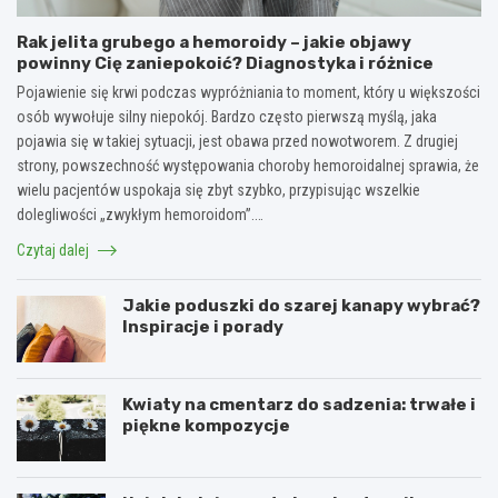
Rak jelita grubego a hemoroidy – jakie objawy
powinny Cię zaniepokoić? Diagnostyka i różnice
Pojawienie się krwi podczas wypróżniania to moment, który u większości
osób wywołuje silny niepokój. Bardzo często pierwszą myślą, jaka
pojawia się w takiej sytuacji, jest obawa przed nowotworem. Z drugiej
strony, powszechność występowania choroby hemoroidalnej sprawia, że
wielu pacjentów uspokaja się zbyt szybko, przypisując wszelkie
dolegliwości „zwykłym hemoroidom”.…
Czytaj dalej
Jakie poduszki do szarej kanapy wybrać?
Inspiracje i porady
Kwiaty na cmentarz do sadzenia: trwałe i
piękne kompozycje