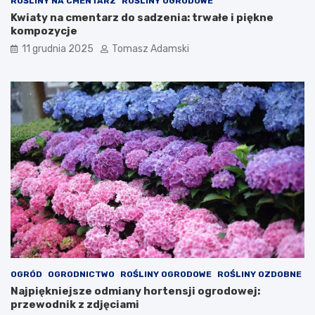
ROŚLINY NA CMENTARZ
ROŚLINY OGRODOWE
Kwiaty na cmentarz do sadzenia: trwałe i piękne
kompozycje
11 grudnia 2025
Tomasz Adamski
OGRÓD
OGRODNICTWO
ROŚLINY OGRODOWE
ROŚLINY OZDOBNE
Najpiękniejsze odmiany hortensji ogrodowej:
przewodnik z zdjęciami