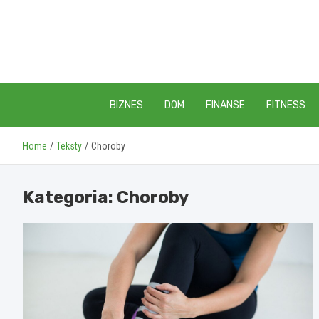
Skip
to
content
BIZNES
DOM
FINANSE
FITNESS
Home
Teksty
Choroby
Kategoria:
Choroby