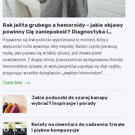
Rak jelita grubego a hemoroidy – jakie objawy
powinny Cię zaniepokoić? Diagnostyka i
różnice
Pojawienie się krwi podczas wypróżniania to moment, który u
większości osób wywołuje silny niepokój. Bardzo często pierwszą
myślą, jaka pojawia się w takiej sytuacji, jest obawa przed
nowotworem. Z drugiej strony, powszechność występowania choroby
hemoroidalnej sprawia, że wielu pacjentów uspokaja się zbyt szybko,
przypisując wszelkie dolegliwości „zwykłym hemoroidom”.…
Czytaj dalej
Jakie poduszki do szarej kanapy
wybrać? Inspiracje i porady
Kwiaty na cmentarz do sadzenia: trwałe
i piękne kompozycje