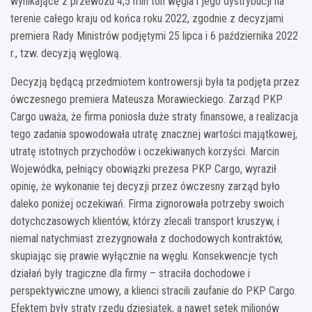
wynikające z przewozu 4,5 mln ton węgla i jego dystrybucji na
terenie całego kraju od końca roku 2022, zgodnie z decyzjami
premiera Rady Ministrów podjętymi 25 lipca i 6 października 2022
r., tzw. decyzją węglową.
Decyzją będącą przedmiotem kontrowersji była ta podjęta przez
ówczesnego premiera Mateusza Morawieckiego. Zarząd PKP
Cargo uważa, że firma poniosła duże straty finansowe, a realizacja
tego zadania spowodowała utratę znacznej wartości majątkowej,
utratę istotnych przychodów i oczekiwanych korzyści. Marcin
Wojewódka, pełniący obowiązki prezesa PKP Cargo, wyraził
opinię, że wykonanie tej decyzji przez ówczesny zarząd było
daleko poniżej oczekiwań. Firma zignorowała potrzeby swoich
dotychczasowych klientów, którzy zlecali transport kruszyw, i
niemal natychmiast zrezygnowała z dochodowych kontraktów,
skupiając się prawie wyłącznie na węglu. Konsekwencje tych
działań były tragiczne dla firmy – straciła dochodowe i
perspektywiczne umowy, a klienci stracili zaufanie do PKP Cargo.
Efektem były straty rzędu dziesiątek, a nawet setek milionów