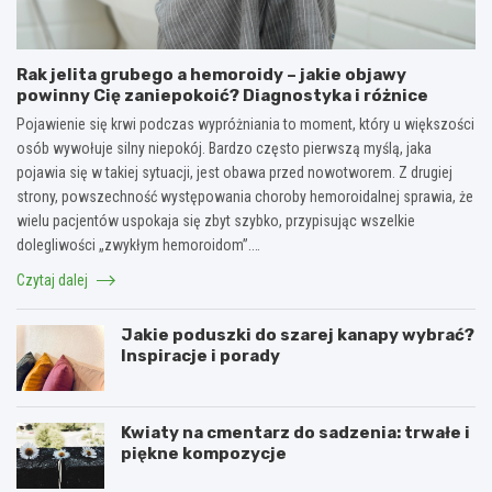
Rak jelita grubego a hemoroidy – jakie objawy
powinny Cię zaniepokoić? Diagnostyka i różnice
Pojawienie się krwi podczas wypróżniania to moment, który u większości
osób wywołuje silny niepokój. Bardzo często pierwszą myślą, jaka
pojawia się w takiej sytuacji, jest obawa przed nowotworem. Z drugiej
strony, powszechność występowania choroby hemoroidalnej sprawia, że
wielu pacjentów uspokaja się zbyt szybko, przypisując wszelkie
dolegliwości „zwykłym hemoroidom”.…
Czytaj dalej
Jakie poduszki do szarej kanapy wybrać?
Inspiracje i porady
Kwiaty na cmentarz do sadzenia: trwałe i
piękne kompozycje