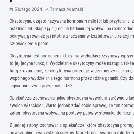
3 lutego 2024
Tomasz Adamski
Oksytocyna, często nazywana hormonem miłości lub przytulania, 
ostatnich lat. Skupiają się oni na badaniu jej wpływu na różnorodne
odkrywają również jej istotne znaczenie w kształtowaniu relacji
człowiekiem a psem.
Oksytocyna jest hormonem, który ma wielopłaszczyznowy wpływ na 
to jej jedyna funkcja. Wydzielanie oksytocyny może nastąpić także
tutaj zrozumienie, że oksytocyna potęguje więzi między ssakami
wspólnego wydzielania tego hormonu przez różne gatunki. Czy dz
najwierniejszych przyjaciół ludzi?
Opiekuńcze zachowania, jakie oksytocyna wywołuje zarówno u lu
swoich właścicieli. Warto jednak zdać sobie sprawę, że ten hormon
zatem oksytocyna wpływa na postawy psów w stosunku do niezn
Z jednej strony, zachowania opiekuńcze, które oksytocyna promuj
powszechne u wszystkich ssaków, które bronią swojego młodego 