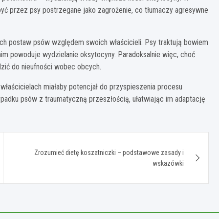
 być przez psy postrzegane jako zagrożenie, co tłumaczy agresywne
ych postaw psów względem swoich właścicieli. Psy traktują bowiem
z nim powoduje wydzielanie oksytocyny. Paradoksalnie więc, choć
zić do nieufności wobec obcych.
właścicielach miałaby potencjał do przyspieszenia procesu
ypadku psów z traumatyczną przeszłością, ułatwiając im adaptację
Zrozumieć dietę koszatniczki – podstawowe zasady i
wskazówki