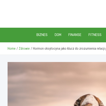
Skip
to
content
BIZNES
DOM
FINANSE
FITNESS
Home
Zdrowie
Hormon oksytocyna jako klucz do zrozumienia relacji p