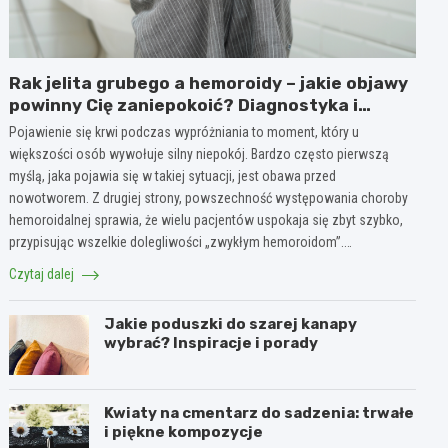
Rak jelita grubego a hemoroidy – jakie objawy
powinny Cię zaniepokoić? Diagnostyka i
różnice
Pojawienie się krwi podczas wypróżniania to moment, który u
większości osób wywołuje silny niepokój. Bardzo często pierwszą
myślą, jaka pojawia się w takiej sytuacji, jest obawa przed
nowotworem. Z drugiej strony, powszechność występowania choroby
hemoroidalnej sprawia, że wielu pacjentów uspokaja się zbyt szybko,
przypisując wszelkie dolegliwości „zwykłym hemoroidom”.…
Czytaj dalej
Jakie poduszki do szarej kanapy
wybrać? Inspiracje i porady
Kwiaty na cmentarz do sadzenia: trwałe
i piękne kompozycje