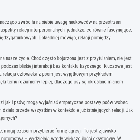
znacząco zwróciła na siebie uwagę naukowców na przestrzeni
 aspekty relacji interpersonalnych, jednakże, co równie fascynujące,
 międzygatunkowych. Dokładniej mówiąc, relacji pomiędzy
nasze życie. Choć często kojarzona jest z przytulaniem, nie jest
 podczas bliskiej interakcji bez kontaktu fizycznego. Kluczowe jest
, a relacja człowieka z psem jest wyjątkowym przykładem
ięki temu rozumiemy lepiej, dlaczego psy są określane mianem
dzi jak i psów, mogą wyjaśniać empatyczne postawy psów wobec
 działa przede wszystkim w kontekście już istniejących relacji. Jak
ajomych?
e, mogą czasem przybierać formę agresji. To jest zjawisko
potomstwa – wydzielają wtedy większe ilości oksytocyny. W