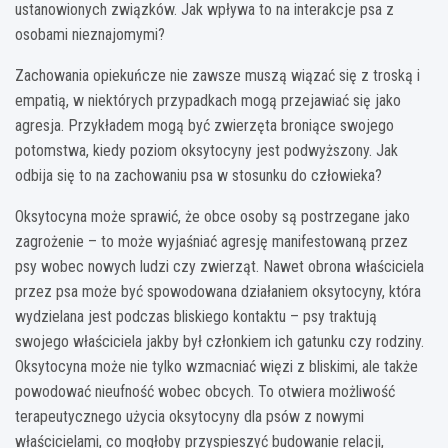
ustanowionych związków. Jak wpływa to na interakcje psa z
osobami nieznajomymi?
Zachowania opiekuńcze nie zawsze muszą wiązać się z troską i
empatią, w niektórych przypadkach mogą przejawiać się jako
agresja. Przykładem mogą być zwierzęta broniące swojego
potomstwa, kiedy poziom oksytocyny jest podwyższony. Jak
odbija się to na zachowaniu psa w stosunku do człowieka?
Oksytocyna może sprawić, że obce osoby są postrzegane jako
zagrożenie – to może wyjaśniać agresję manifestowaną przez
psy wobec nowych ludzi czy zwierząt. Nawet obrona właściciela
przez psa może być spowodowana działaniem oksytocyny, która
wydzielana jest podczas bliskiego kontaktu – psy traktują
swojego właściciela jakby był członkiem ich gatunku czy rodziny.
Oksytocyna może nie tylko wzmacniać więzi z bliskimi, ale także
powodować nieufność wobec obcych. To otwiera możliwość
terapeutycznego użycia oksytocyny dla psów z nowymi
właścicielami, co mogłoby przyspieszyć budowanie relacji,