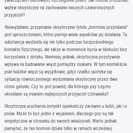
zwierzęciem domowym, szczególnie psem. Jak można zrozumieć
wpływ oksytocyny na zachowanie naszych czworonożnych
przyjaciół?
Niewątpliwie, przypisanie oksytocynie tytułu „hormonu przytulania”
jest uproszczeniem, które pomija wiele aspektów jej działania. Ta
substancja wydziela się nie tylko podczas bezpośredniego
kontaktu fizycznego, ale także w momencie bycia w bliskości bez
korzystania z dotyku. Niemniej jednak, oksytocyna pozytywnie
wpływa na budowanie więzi pomiędzy ssakami. W tym kontekście
psie-ludzkie więzi są wyjątkowe, gdyż rzadko spotyka się
sytuację równoczesnego wydzielania oksytocyny przez dwa
różne gatunki. Czy to jest powód, dla którego psy często
określane są mianem najlepszych przyjaciół człowieka?
Oksytocyna uruchamia instynkt opiekuńczy zarówno u ludzi, jak i u
psów. Może to być jedno z wyjaśnień, dlaczego psy są tak
empatyczne w stosunku do swoich właścicieli. Warto jednak
pamiętać, że ten hormon działa tylko w ramach wcześniej